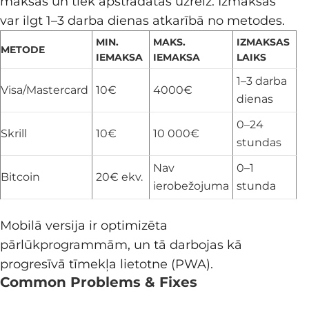
maksas un tiek apstrādātas uzreiz. Izmaksas
var ilgt 1–3 darba dienas atkarībā no metodes.
MIN.
MAKS.
IZMAKSAS
METODE
IEMAKSA
IEMAKSA
LAIKS
1–3 darba
Visa/Mastercard
10€
4000€
dienas
0–24
Skrill
10€
10 000€
stundas
Nav
0–1
Bitcoin
20€ ekv.
ierobežojuma
stunda
Mobilā versija ir optimizēta
pārlūkprogrammām, un tā darbojas kā
progresīvā tīmekļa lietotne (PWA).
Common Problems & Fixes