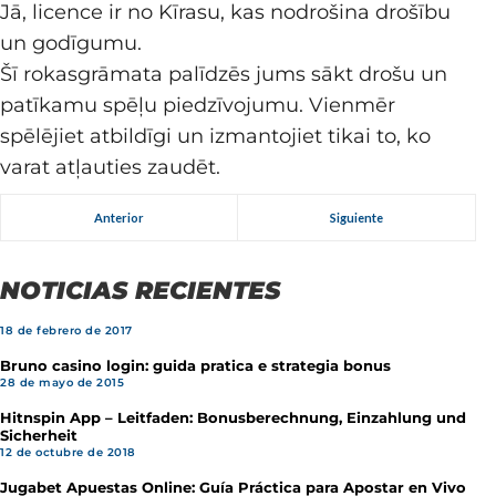
Jā, licence ir no Kīrasu, kas nodrošina drošību
un godīgumu.
Šī rokasgrāmata palīdzēs jums sākt drošu un
patīkamu spēļu piedzīvojumu. Vienmēr
spēlējiet atbildīgi un izmantojiet tikai to, ko
varat atļauties zaudēt.
Anterior
Siguiente
NOTICIAS RECIENTES
18 de febrero de 2017
Bruno casino login: guida pratica e strategia bonus
28 de mayo de 2015
Hitnspin App – Leitfaden: Bonusberechnung, Einzahlung und
Sicherheit
12 de octubre de 2018
Jugabet Apuestas Online: Guía Práctica para Apostar en Vivo