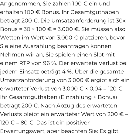
Angenommen, Sie zahlen 100 € ein und
erhalten 100 € Bonus. Ihr Gesamtguthaben
beträgt 200 €. Die Umsatzanforderung ist 30x
Bonus = 30 × 100 € = 3.000 €. Sie müssen also
Wetten im Wert von 3.000 € platzieren, bevor
Sie eine Auszahlung beantragen können.
Nehmen wir an, Sie spielen einen Slot mit
einem RTP von 96 %. Der erwartete Verlust bei
jedem Einsatz beträgt 4 %. Über die gesamte
Umsatzanforderung von 3.000 € ergibt sich ein
erwarteter Verlust von 3.000 € × 0,04 = 120 €.
Ihr Gesamtguthaben (Einzahlung + Bonus)
beträgt 200 €. Nach Abzug des erwarteten
Verlusts bleibt ein erwarteter Wert von 200 € –
120 € = 80 €. Das ist ein positiver
Erwartungswert, aber beachten Sie: Es gibt