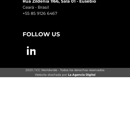
Rua Zildenia 1166, Sala 01 - Eusébio
Ceará - Brasil
+55 85 9126 6467
FOLLOW US
2023 / ICC Worldwide - Todos los derechos reservados
Website diseñada por
La Agencia Digital