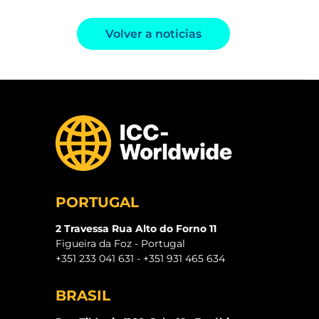
Volver a noticias
PORTUGAL
2 Travessa Rua Alto do Forno 11
Figueira da Foz - Portugal
+351 233 041 631 - +351 931 465 634
BRASIL