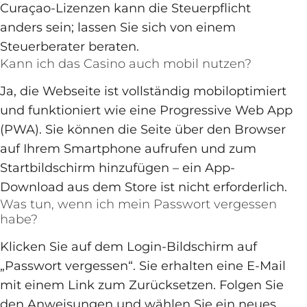
Curaçao-Lizenzen kann die Steuerpflicht
anders sein; lassen Sie sich von einem
Steuerberater beraten.
Kann ich das Casino auch mobil nutzen?
Ja, die Webseite ist vollständig mobiloptimiert
und funktioniert wie eine Progressive Web App
(PWA). Sie können die Seite über den Browser
auf Ihrem Smartphone aufrufen und zum
Startbildschirm hinzufügen – ein App-
Download aus dem Store ist nicht erforderlich.
Was tun, wenn ich mein Passwort vergessen
habe?
Klicken Sie auf dem Login-Bildschirm auf
„Passwort vergessen“. Sie erhalten eine E-Mail
mit einem Link zum Zurücksetzen. Folgen Sie
den Anweisungen und wählen Sie ein neues