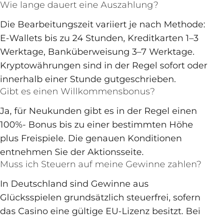
Wie lange dauert eine Auszahlung?
Die Bearbeitungszeit variiert je nach Methode:
E-Wallets bis zu 24 Stunden, Kreditkarten 1–3
Werktage, Banküberweisung 3–7 Werktage.
Kryptowährungen sind in der Regel sofort oder
innerhalb einer Stunde gutgeschrieben.
Gibt es einen Willkommensbonus?
Ja, für Neukunden gibt es in der Regel einen
100%- Bonus bis zu einer bestimmten Höhe
plus Freispiele. Die genauen Konditionen
entnehmen Sie der Aktionsseite.
Muss ich Steuern auf meine Gewinne zahlen?
In Deutschland sind Gewinne aus
Glücksspielen grundsätzlich steuerfrei, sofern
das Casino eine gültige EU-Lizenz besitzt. Bei