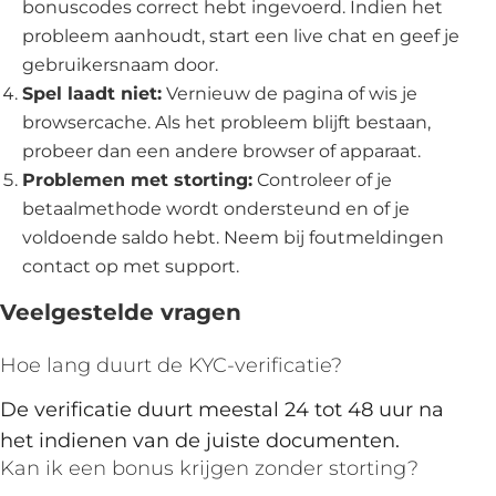
bonuscodes correct hebt ingevoerd. Indien het
probleem aanhoudt, start een live chat en geef je
gebruikersnaam door.
Spel laadt niet:
Vernieuw de pagina of wis je
browsercache. Als het probleem blijft bestaan,
probeer dan een andere browser of apparaat.
Problemen met storting:
Controleer of je
betaalmethode wordt ondersteund en of je
voldoende saldo hebt. Neem bij foutmeldingen
contact op met support.
Veelgestelde vragen
Hoe lang duurt de KYC-verificatie?
De verificatie duurt meestal 24 tot 48 uur na
het indienen van de juiste documenten.
Kan ik een bonus krijgen zonder storting?