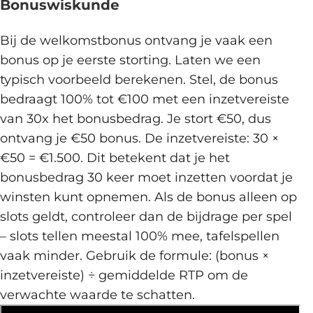
Bonuswiskunde
Bij de welkomstbonus ontvang je vaak een
bonus op je eerste storting. Laten we een
typisch voorbeeld berekenen. Stel, de bonus
bedraagt 100% tot €100 met een inzetvereiste
van 30x het bonusbedrag. Je stort €50, dus
ontvang je €50 bonus. De inzetvereiste: 30 ×
€50 = €1.500. Dit betekent dat je het
bonusbedrag 30 keer moet inzetten voordat je
winsten kunt opnemen. Als de bonus alleen op
slots geldt, controleer dan de bijdrage per spel
– slots tellen meestal 100% mee, tafelspellen
vaak minder. Gebruik de formule: (bonus ×
inzetvereiste) ÷ gemiddelde RTP om de
verwachte waarde te schatten.