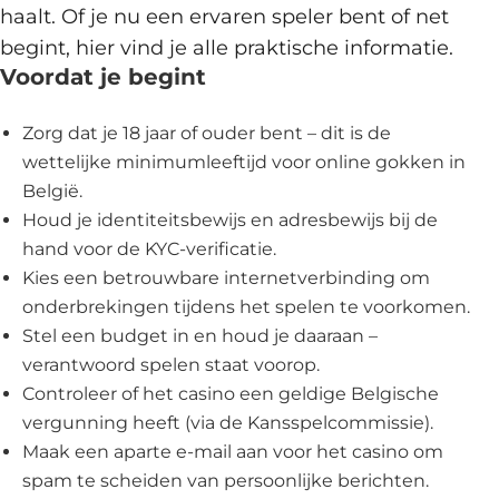
haalt. Of je nu een ervaren speler bent of net
begint, hier vind je alle praktische informatie.
Voordat je begint
Zorg dat je 18 jaar of ouder bent – dit is de
wettelijke minimumleeftijd voor online gokken in
België.
Houd je identiteitsbewijs en adresbewijs bij de
hand voor de KYC-verificatie.
Kies een betrouwbare internetverbinding om
onderbrekingen tijdens het spelen te voorkomen.
Stel een budget in en houd je daaraan –
verantwoord spelen staat voorop.
Controleer of het casino een geldige Belgische
vergunning heeft (via de Kansspelcommissie).
Maak een aparte e-mail aan voor het casino om
spam te scheiden van persoonlijke berichten.