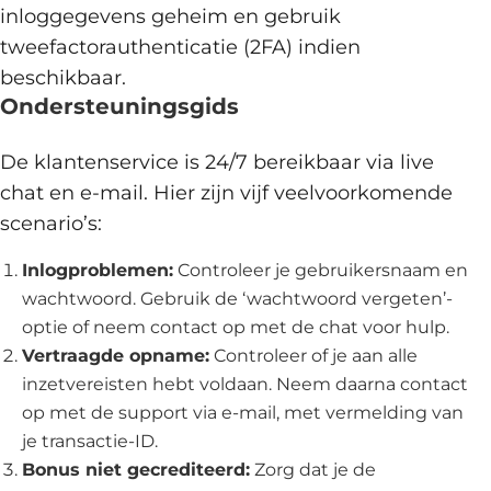
inloggegevens geheim en gebruik
tweefactorauthenticatie (2FA) indien
beschikbaar.
Ondersteuningsgids
De klantenservice is 24/7 bereikbaar via live
chat en e-mail. Hier zijn vijf veelvoorkomende
scenario’s:
Inlogproblemen:
Controleer je gebruikersnaam en
wachtwoord. Gebruik de ‘wachtwoord vergeten’-
optie of neem contact op met de chat voor hulp.
Vertraagde opname:
Controleer of je aan alle
inzetvereisten hebt voldaan. Neem daarna contact
op met de support via e-mail, met vermelding van
je transactie-ID.
Bonus niet gecrediteerd:
Zorg dat je de