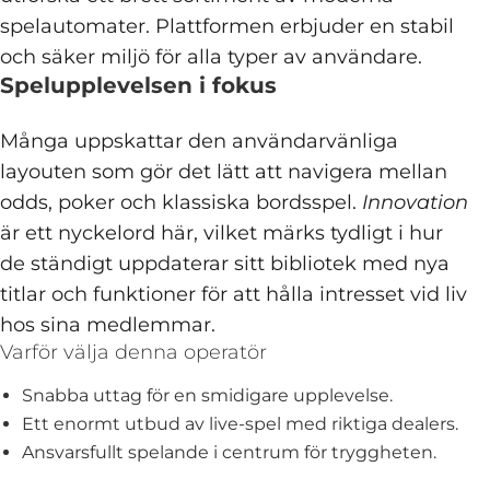
spelautomater. Plattformen erbjuder en stabil
och säker miljö för alla typer av användare.
Spelupplevelsen i fokus
Många uppskattar den användarvänliga
layouten som gör det lätt att navigera mellan
odds, poker och klassiska bordsspel.
Innovation
är ett nyckelord här, vilket märks tydligt i hur
de ständigt uppdaterar sitt bibliotek med nya
titlar och funktioner för att hålla intresset vid liv
hos sina medlemmar.
Varför välja denna operatör
Snabba uttag för en smidigare upplevelse.
Ett enormt utbud av live-spel med riktiga dealers.
Ansvarsfullt spelande i centrum för tryggheten.