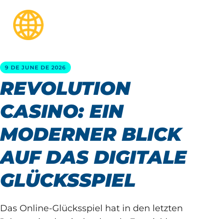
9 DE JUNE DE 2026
REVOLUTION
CASINO: EIN
MODERNER BLICK
AUF DAS DIGITALE
GLÜCKSSPIEL
Das Online-Glücksspiel hat in den letzten