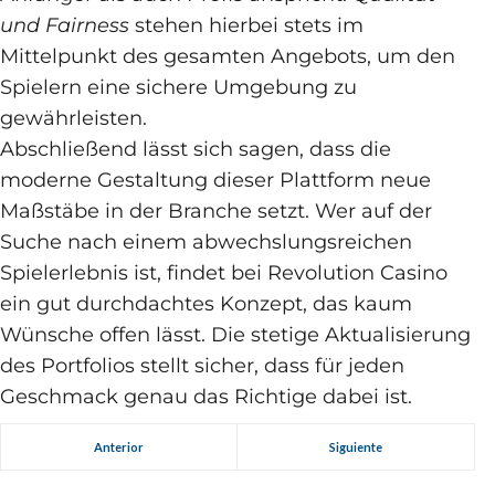
und Fairness
stehen hierbei stets im
Mittelpunkt des gesamten Angebots, um den
Spielern eine sichere Umgebung zu
gewährleisten.
Abschließend lässt sich sagen, dass die
moderne Gestaltung dieser Plattform neue
Maßstäbe in der Branche setzt. Wer auf der
Suche nach einem abwechslungsreichen
Spielerlebnis ist, findet bei Revolution Casino
ein gut durchdachtes Konzept, das kaum
Wünsche offen lässt. Die stetige Aktualisierung
des Portfolios stellt sicher, dass für jeden
Geschmack genau das Richtige dabei ist.
Anterior
Siguiente