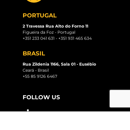
PORTUGAL
2 Travessa Rua Alto do Forno 11
Figueira da Foz - Portugal
+351 233 041 631 - +351 931 465 634
BRASIL
Rua Zildenia 1166, Sala 01 - Eusébio
Ceará - Brasil
+55 85 9126 6467
FOLLOW US