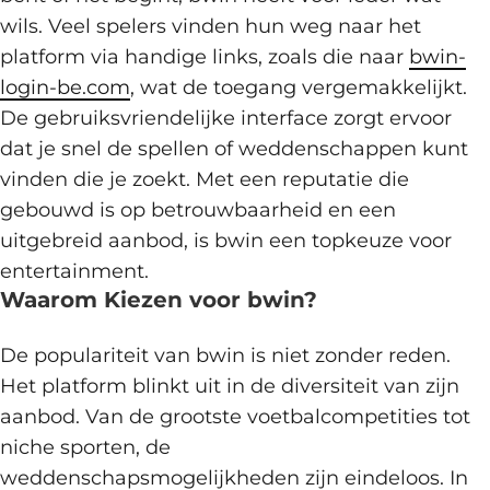
wils. Veel spelers vinden hun weg naar het
platform via handige links, zoals die naar
bwin-
login-be.com
, wat de toegang vergemakkelijkt.
De gebruiksvriendelijke interface zorgt ervoor
dat je snel de spellen of weddenschappen kunt
vinden die je zoekt. Met een reputatie die
gebouwd is op betrouwbaarheid en een
uitgebreid aanbod, is bwin een topkeuze voor
entertainment.
Waarom Kiezen voor bwin?
De populariteit van bwin is niet zonder reden.
Het platform blinkt uit in de diversiteit van zijn
aanbod. Van de grootste voetbalcompetities tot
niche sporten, de
weddenschapsmogelijkheden zijn eindeloos. In