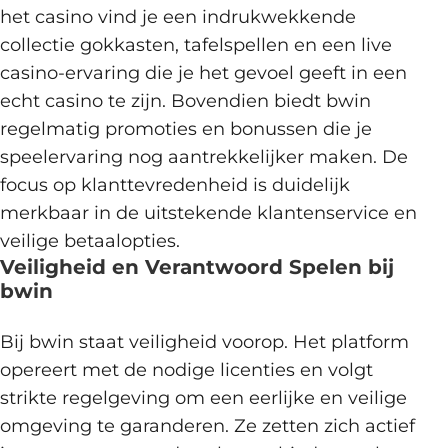
het casino vind je een indrukwekkende
collectie gokkasten, tafelspellen en een live
casino-ervaring die je het gevoel geeft in een
echt casino te zijn. Bovendien biedt bwin
regelmatig promoties en bonussen die je
speelervaring nog aantrekkelijker maken. De
focus op klanttevredenheid is duidelijk
merkbaar in de uitstekende klantenservice en
veilige betaalopties.
Veiligheid en Verantwoord Spelen bij
bwin
Bij bwin staat veiligheid voorop. Het platform
opereert met de nodige licenties en volgt
strikte regelgeving om een eerlijke en veilige
omgeving te garanderen. Ze zetten zich actief