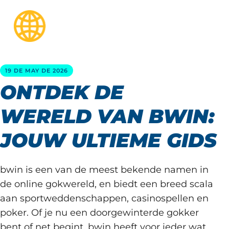
19 DE MAY DE 2026
ONTDEK DE
WERELD VAN BWIN:
JOUW ULTIEME GIDS
bwin is een van de meest bekende namen in
de online gokwereld, en biedt een breed scala
aan sportweddenschappen, casinospellen en
poker. Of je nu een doorgewinterde gokker
bent of net begint, bwin heeft voor ieder wat