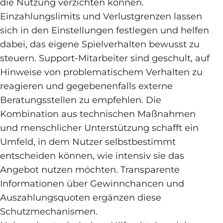
die Nutzung verzichten können.
Einzahlungslimits und Verlustgrenzen lassen
sich in den Einstellungen festlegen und helfen
dabei, das eigene Spielverhalten bewusst zu
steuern. Support-Mitarbeiter sind geschult, auf
Hinweise von problematischem Verhalten zu
reagieren und gegebenenfalls externe
Beratungsstellen zu empfehlen. Die
Kombination aus technischen Maßnahmen
und menschlicher Unterstützung schafft ein
Umfeld, in dem Nutzer selbstbestimmt
entscheiden können, wie intensiv sie das
Angebot nutzen möchten. Transparente
Informationen über Gewinnchancen und
Auszahlungsquoten ergänzen diese
Schutzmechanismen.