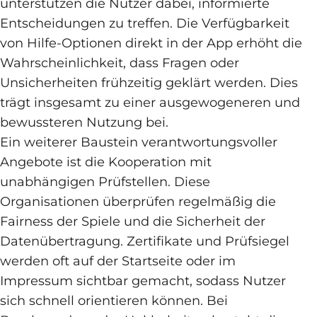
unterstützen die Nutzer dabei, informierte
Entscheidungen zu treffen. Die Verfügbarkeit
von Hilfe-Optionen direkt in der App erhöht die
Wahrscheinlichkeit, dass Fragen oder
Unsicherheiten frühzeitig geklärt werden. Dies
trägt insgesamt zu einer ausgewogeneren und
bewussteren Nutzung bei.
Ein weiterer Baustein verantwortungsvoller
Angebote ist die Kooperation mit
unabhängigen Prüfstellen. Diese
Organisationen überprüfen regelmäßig die
Fairness der Spiele und die Sicherheit der
Datenübertragung. Zertifikate und Prüfsiegel
werden oft auf der Startseite oder im
Impressum sichtbar gemacht, sodass Nutzer
sich schnell orientieren können. Bei