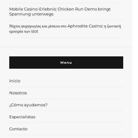
Mobile Casino-Erlebnis: Chicken Run Demo bringt
Spannung unterwegs
Νύχτες ψυχαγωγίας και ρίσκου στο Aphrodite Casino: η ζωντανή
εμπειρία των slot
Menu
Inicio
Nosotros
¿Cómo ayudamos?
Especialistas
Contacto