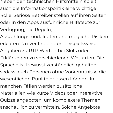
Neben den technischen Hilfsmitteln spielt
auch die Informationspolitik eine wichtige
Rolle. Seriöse Betreiber stellen auf ihren Seiten
oder in den Apps ausführliche Hilfetexte zur
Verfügung, die Regeln,
Auszahlungsmodalitäten und mögliche Risiken
erklären. Nutzer finden dort beispielsweise
Angaben zu RTP-Werten bei Slots oder
Erklärungen zu verschiedenen Wettarten. Die
Sprache ist bewusst verständlich gehalten,
sodass auch Personen ohne Vorkenntnisse die
wesentlichen Punkte erfassen können. In
manchen Fällen werden zusätzliche
Materialien wie kurze Videos oder interaktive
Quizze angeboten, um komplexere Themen
anschaulich zu vermitteln. Solche Angebote