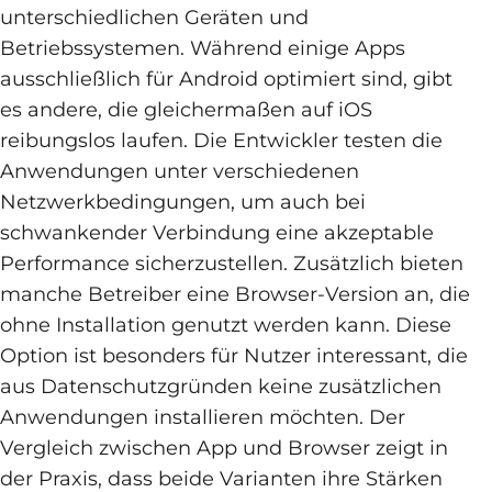
unterschiedlichen Geräten und
Betriebssystemen. Während einige Apps
ausschließlich für Android optimiert sind, gibt
es andere, die gleichermaßen auf iOS
reibungslos laufen. Die Entwickler testen die
Anwendungen unter verschiedenen
Netzwerkbedingungen, um auch bei
schwankender Verbindung eine akzeptable
Performance sicherzustellen. Zusätzlich bieten
manche Betreiber eine Browser-Version an, die
ohne Installation genutzt werden kann. Diese
Option ist besonders für Nutzer interessant, die
aus Datenschutzgründen keine zusätzlichen
Anwendungen installieren möchten. Der
Vergleich zwischen App und Browser zeigt in
der Praxis, dass beide Varianten ihre Stärken