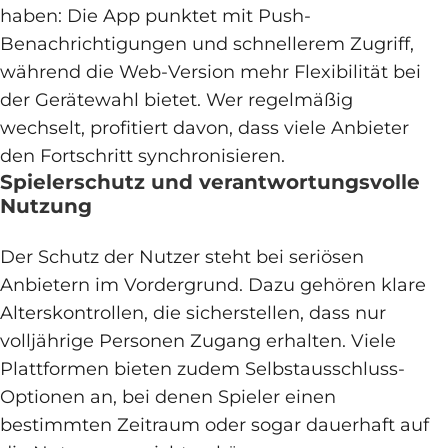
haben: Die App punktet mit Push-
Benachrichtigungen und schnellerem Zugriff,
während die Web-Version mehr Flexibilität bei
der Gerätewahl bietet. Wer regelmäßig
wechselt, profitiert davon, dass viele Anbieter
den Fortschritt synchronisieren.
Spielerschutz und verantwortungsvolle
Nutzung
Der Schutz der Nutzer steht bei seriösen
Anbietern im Vordergrund. Dazu gehören klare
Alterskontrollen, die sicherstellen, dass nur
volljährige Personen Zugang erhalten. Viele
Plattformen bieten zudem Selbstausschluss-
Optionen an, bei denen Spieler einen
bestimmten Zeitraum oder sogar dauerhaft auf