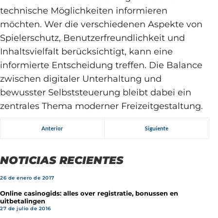
technische Möglichkeiten informieren
möchten. Wer die verschiedenen Aspekte von
Spielerschutz, Benutzerfreundlichkeit und
Inhaltsvielfalt berücksichtigt, kann eine
informierte Entscheidung treffen. Die Balance
zwischen digitaler Unterhaltung und
bewusster Selbststeuerung bleibt dabei ein
zentrales Thema moderner Freizeitgestaltung.
Anterior
Siguiente
NOTICIAS RECIENTES
26 de enero de 2017
Online casinogids: alles over registratie, bonussen en
uitbetalingen
27 de julio de 2016