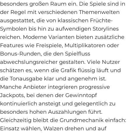
besonders großen Raum ein. Die Spiele sind in
der Regel mit verschiedenen Themenwelten
ausgestattet, die von klassischen Früchte-
Symbolen bis hin zu aufwendigen Storylines
reichen. Moderne Varianten bieten zusätzliche
Features wie Freispiele, Multiplikatoren oder
Bonus-Runden, die den Spielfluss
abwechslungsreicher gestalten. Viele Nutzer
schätzen es, wenn die Grafik flüssig läuft und
die Tonausgabe klar und angenehm ist.
Manche Anbieter integrieren progressive
Jackpots, bei denen der Gewinntopf
kontinuierlich ansteigt und gelegentlich zu
besonders hohen Auszahlungen führt.
Gleichzeitig bleibt die Grundmechanik einfach:
Einsatz wählen, Walzen drehen und auf