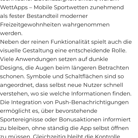
WettApps – Mobile Sportwetten zunehmend
als fester Bestandteil moderner
Freizeitgewohnheiten wahrgenommen
werden.
Neben der reinen Funktionalität spielt auch die
visuelle Gestaltung eine entscheidende Rolle.
Viele Anwendungen setzen auf dunkle
Designs, die Augen beim längeren Betrachten
schonen. Symbole und Schaltflächen sind so
angeordnet, dass selbst neue Nutzer schnell
verstehen, wo sie welche Informationen finden.
Die Integration von Push-Benachrichtigungen
ermöglicht es, über bevorstehende
Sportereignisse oder Bonusaktionen informiert
zu bleiben, ohne ständig die App selbst öffnen
zu müssen. Gleichzeitig bleibt die Kontrolle