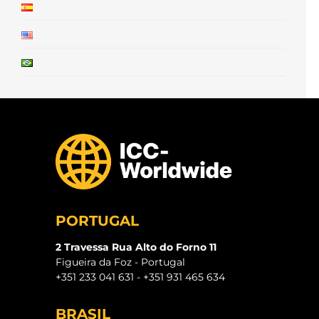
PORTUGAL
2 Travessa Rua Alto do Forno 11
Figueira da Foz - Portugal
+351 233 041 631 - +351 931 465 634
BRASIL