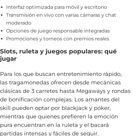
Interfaz optimizada para móvil y escritorio
Transmisión en vivo con varias cámaras y chat
moderado
Opciones de juego responsable integradas
Promociones y torneos con premios reales
Slots, ruleta y juegos populares: qué
jugar
Para los que buscan entretenimiento rápido,
las tragamonedas ofrecen desde mecánicas
clásicas de 3 carretes hasta Megaways y rondas
de bonificación complejas. Los amantes del
skill pueden optar por blackjack y póker,
mientras que quienes prefieren la emoción
pura encuentran en la ruleta y el bacará
partidas intensas y fáciles de seguir.