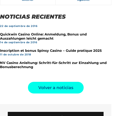
NOTICIAS RECIENTES
22 de septiembre de 2016
Quickwin Casino Online: Anmeldung, Bonus und
Auszahlungen leicht gemacht
14 de septiembre de 2016
Inscription et bonus Spinsy Casino – Guide pratique 2025
11 de octubre de 2018
NV Casino Anleitung: Schritt-für-Schritt zur Einzahlung und
Bonusberechnung
Volver a noticias