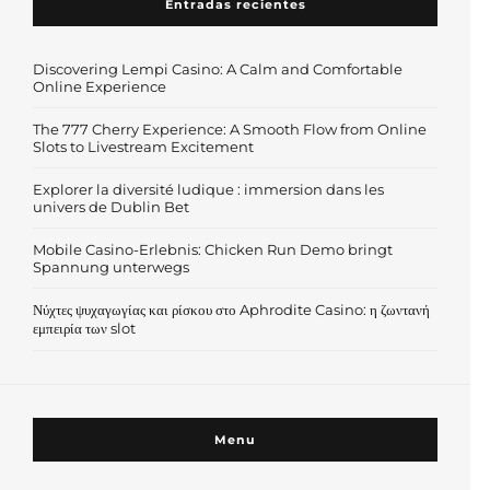
Entradas recientes
Discovering Lempi Casino: A Calm and Comfortable
Online Experience
The 777 Cherry Experience: A Smooth Flow from Online
Slots to Livestream Excitement
Explorer la diversité ludique : immersion dans les
univers de Dublin Bet
Mobile Casino-Erlebnis: Chicken Run Demo bringt
Spannung unterwegs
Νύχτες ψυχαγωγίας και ρίσκου στο Aphrodite Casino: η ζωντανή
εμπειρία των slot
Menu