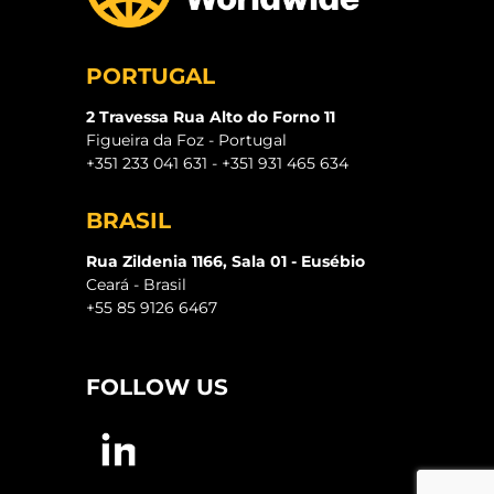
PORTUGAL
2 Travessa Rua Alto do Forno 11
Figueira da Foz - Portugal
+351 233 041 631 - +351 931 465 634
BRASIL
Rua Zildenia 1166, Sala 01 - Eusébio
Ceará - Brasil
+55 85 9126 6467
FOLLOW US