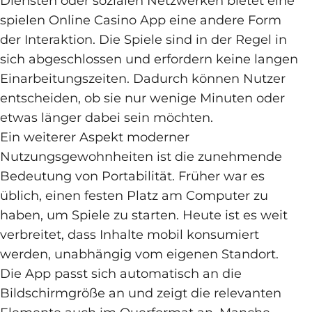
Diensten oder sozialen Netzwerken bietet eine
spielen Online Casino App eine andere Form
der Interaktion. Die Spiele sind in der Regel in
sich abgeschlossen und erfordern keine langen
Einarbeitungszeiten. Dadurch können Nutzer
entscheiden, ob sie nur wenige Minuten oder
etwas länger dabei sein möchten.
Ein weiterer Aspekt moderner
Nutzungsgewohnheiten ist die zunehmende
Bedeutung von Portabilität. Früher war es
üblich, einen festen Platz am Computer zu
haben, um Spiele zu starten. Heute ist es weit
verbreitet, dass Inhalte mobil konsumiert
werden, unabhängig vom eigenen Standort.
Die App passt sich automatisch an die
Bildschirmgröße an und zeigt die relevanten