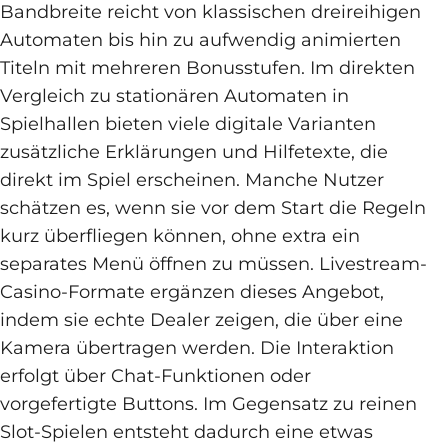
Bandbreite reicht von klassischen dreireihigen
Automaten bis hin zu aufwendig animierten
Titeln mit mehreren Bonusstufen. Im direkten
Vergleich zu stationären Automaten in
Spielhallen bieten viele digitale Varianten
zusätzliche Erklärungen und Hilfetexte, die
direkt im Spiel erscheinen. Manche Nutzer
schätzen es, wenn sie vor dem Start die Regeln
kurz überfliegen können, ohne extra ein
separates Menü öffnen zu müssen. Livestream-
Casino-Formate ergänzen dieses Angebot,
indem sie echte Dealer zeigen, die über eine
Kamera übertragen werden. Die Interaktion
erfolgt über Chat-Funktionen oder
vorgefertigte Buttons. Im Gegensatz zu reinen
Slot-Spielen entsteht dadurch eine etwas