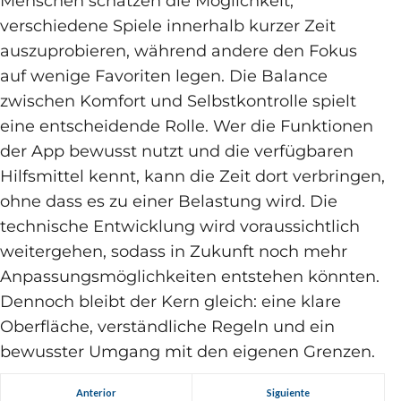
Menschen schätzen die Möglichkeit,
verschiedene Spiele innerhalb kurzer Zeit
auszuprobieren, während andere den Fokus
auf wenige Favoriten legen. Die Balance
zwischen Komfort und Selbstkontrolle spielt
eine entscheidende Rolle. Wer die Funktionen
der App bewusst nutzt und die verfügbaren
Hilfsmittel kennt, kann die Zeit dort verbringen,
ohne dass es zu einer Belastung wird. Die
technische Entwicklung wird voraussichtlich
weitergehen, sodass in Zukunft noch mehr
Anpassungsmöglichkeiten entstehen könnten.
Dennoch bleibt der Kern gleich: eine klare
Oberfläche, verständliche Regeln und ein
bewusster Umgang mit den eigenen Grenzen.
Anterior
Siguiente