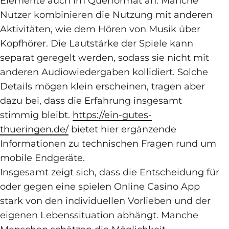
Elemente auch im Querformat an. Manche
Nutzer kombinieren die Nutzung mit anderen
Aktivitäten, wie dem Hören von Musik über
Kopfhörer. Die Lautstärke der Spiele kann
separat geregelt werden, sodass sie nicht mit
anderen Audiowiedergaben kollidiert. Solche
Details mögen klein erscheinen, tragen aber
dazu bei, dass die Erfahrung insgesamt
stimmig bleibt.
https://ein-gutes-
thueringen.de/
bietet hier ergänzende
Informationen zu technischen Fragen rund um
mobile Endgeräte.
Insgesamt zeigt sich, dass die Entscheidung für
oder gegen eine spielen Online Casino App
stark von den individuellen Vorlieben und der
eigenen Lebenssituation abhängt. Manche