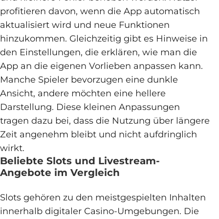
profitieren davon, wenn die App automatisch
aktualisiert wird und neue Funktionen
hinzukommen. Gleichzeitig gibt es Hinweise in
den Einstellungen, die erklären, wie man die
App an die eigenen Vorlieben anpassen kann.
Manche Spieler bevorzugen eine dunkle
Ansicht, andere möchten eine hellere
Darstellung. Diese kleinen Anpassungen
tragen dazu bei, dass die Nutzung über längere
Zeit angenehm bleibt und nicht aufdringlich
wirkt.
Beliebte Slots und Livestream-
Angebote im Vergleich
Slots gehören zu den meistgespielten Inhalten
innerhalb digitaler Casino-Umgebungen. Die