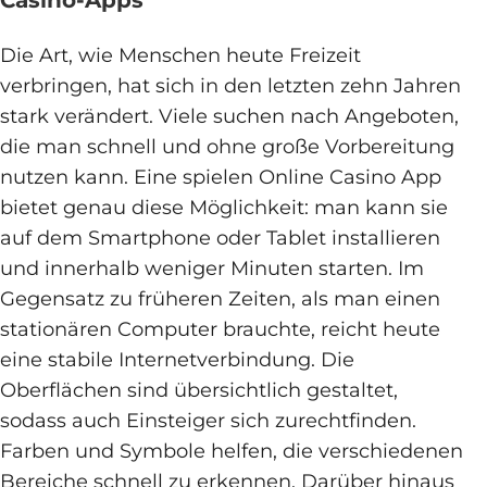
Casino-Apps
Die Art, wie Menschen heute Freizeit
verbringen, hat sich in den letzten zehn Jahren
stark verändert. Viele suchen nach Angeboten,
die man schnell und ohne große Vorbereitung
nutzen kann. Eine spielen Online Casino App
bietet genau diese Möglichkeit: man kann sie
auf dem Smartphone oder Tablet installieren
und innerhalb weniger Minuten starten. Im
Gegensatz zu früheren Zeiten, als man einen
stationären Computer brauchte, reicht heute
eine stabile Internetverbindung. Die
Oberflächen sind übersichtlich gestaltet,
sodass auch Einsteiger sich zurechtfinden.
Farben und Symbole helfen, die verschiedenen
Bereiche schnell zu erkennen. Darüber hinaus