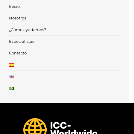
Inicio
Nosotros
¿Cómo ayudamos?
Especialistas
Contacto