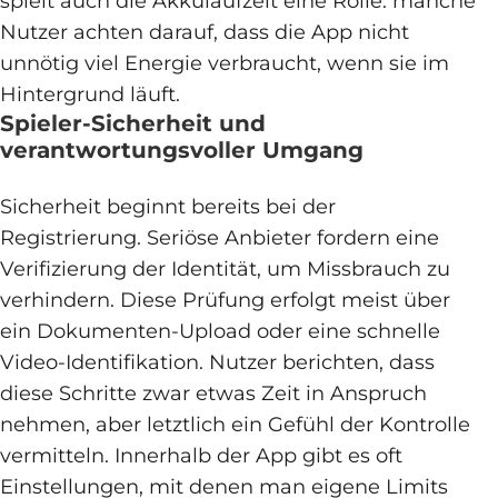
spielt auch die Akkulaufzeit eine Rolle: manche
Nutzer achten darauf, dass die App nicht
unnötig viel Energie verbraucht, wenn sie im
Hintergrund läuft.
Spieler-Sicherheit und
verantwortungsvoller Umgang
Sicherheit beginnt bereits bei der
Registrierung. Seriöse Anbieter fordern eine
Verifizierung der Identität, um Missbrauch zu
verhindern. Diese Prüfung erfolgt meist über
ein Dokumenten-Upload oder eine schnelle
Video-Identifikation. Nutzer berichten, dass
diese Schritte zwar etwas Zeit in Anspruch
nehmen, aber letztlich ein Gefühl der Kontrolle
vermitteln. Innerhalb der App gibt es oft
Einstellungen, mit denen man eigene Limits