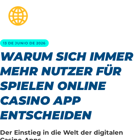
13 DE JUNIO DE 2026
WARUM SICH IMMER
MEHR NUTZER FÜR
SPIELEN ONLINE
CASINO APP
ENTSCHEIDEN
Der Einstieg in die Welt der digitalen