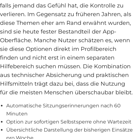
falls jemand das Gefühl hat, die Kontrolle zu
verlieren. Im Gegensatz zu früheren Jahren, als
diese Themen eher am Rand erwähnt wurden,
sind sie heute fester Bestandteil der App-
Oberfläche. Manche Nutzer schätzen es, wenn
sie diese Optionen direkt im Profilbereich
finden und nicht erst in einem separaten
Hilfebereich suchen müssen. Die Kombination
aus technischer Absicherung und praktischen
Hilfsmitteln trägt dazu bei, dass die Nutzung
für die meisten Menschen überschaubar bleibt.
Automatische Sitzungserinnerungen nach 60
Minuten
Option zur sofortigen Selbstsperre ohne Wartezeit
Übersichtliche Darstellung der bisherigen Einsätze
pro Woche