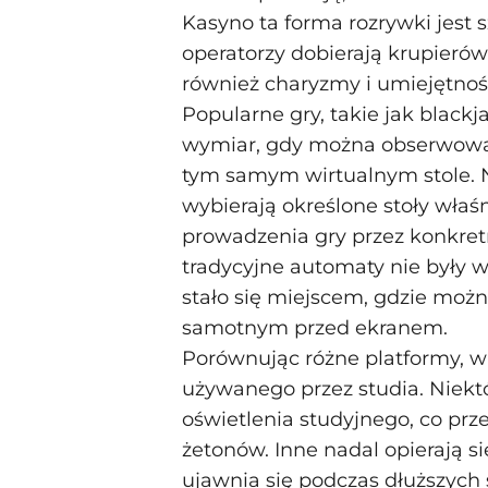
Kasyno ta forma rozrywki jest
operatorzy dobierają krupierów
również charyzmy i umiejętno
Popularne gry, takie jak blackj
wymiar, gdy można obserwować
tym samym wirtualnym stole. N
wybierają określone stoły właśn
prowadzenia gry przez konkretn
tradycyjne automaty nie były w
stało się miejscem, gdzie możn
samotnym przed ekranem.
Porównując różne platformy, w
używanego przez studia. Niektó
oświetlenia studyjnego, co prze
żetonów. Inne nadal opierają s
ujawnia się podczas dłuższych s