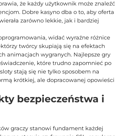
prawia, że każdy użytkownik może znaleźć
encjom. Dobre kasyno dba o to, aby oferta
erała zarówno lekkie, jak i bardziej
oprogramowania, widać wyraźne różnice
którzy twórcy skupiają się na efektach
ch animacjach wygranych. Najlepsze gry
oświadczenie, które trudno zapomnieć po
sloty stają się nie tylko sposobem na
ormą krótkiej, ale dopracowanej opowieści
kty bezpieczeństwa i
ków graczy stanowi fundament każdej