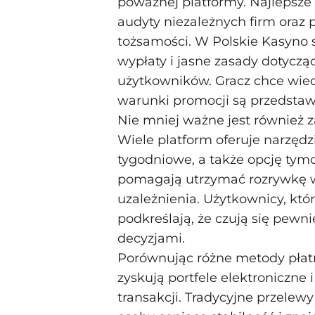
poważnej platformy. Najlepsze 
audyty niezależnych firm oraz p
tożsamości. W Polskie Kasyno 
wypłaty i jasne zasady dotycz
użytkowników. Gracz chce wiedz
warunki promocji są przedstaw
Nie mniej ważne jest również
Wiele platform oferuje narzędz
tygodniowe, a także opcję tym
pomagają utrzymać rozrywkę w
uzależnienia. Użytkownicy, którz
podkreślają, że czują się pewn
decyzjami.
Porównując różne metody płat
zyskują portfele elektroniczne
transakcji. Tradycyjne przele