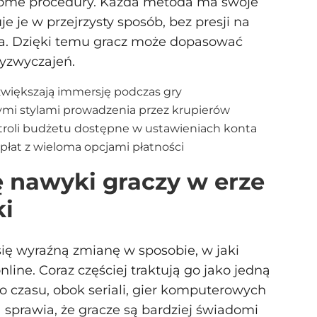
ajome procedury. Każda metoda ma swoje
je je w przejrzysty sposób, bez presji na
a. Dzięki temu gracz może dopasować
yzwyczajeń.
 zwiększają immersję podczas gry
ymi stylami prowadzenia przez krupierów
ontroli budżetu dostępne w ustawieniach konta
łat z wieloma opcjami płatności
ę nawyki graczy w erze
ki
się wyraźną zmianę w sposobie, w jaki
line. Coraz częściej traktują go jako jedną
o czasu, obok seriali, gier komputerowych
a sprawia, że gracze są bardziej świadomi