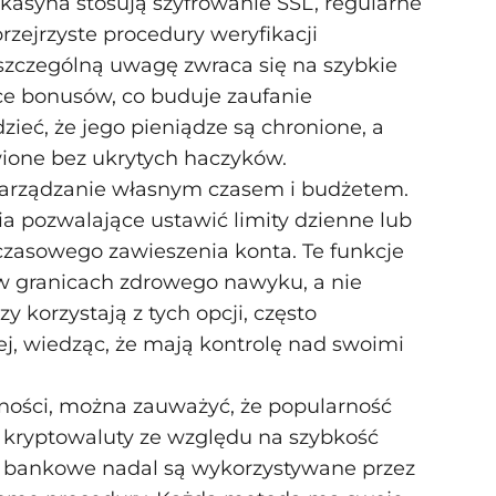
kasyna stosują szyfrowanie SSL, regularne
rzejrzyste procedury weryfikacji
szczególną uwagę zwraca się na szybkie
ące bonusów, co buduje zaufanie
ieć, że jego pieniądze są chronione, a
ione bez ukrytych haczyków.
 zarządzanie własnym czasem i budżetem.
ia pozwalające ustawić limity dzienne lub
czasowego zawieszenia konta. Te funkcje
 granicach zdrowego nawyku, a nie
y korzystają z tych opcji, często
iej, wiedząc, że mają kontrolę nad swoimi
ności, można zauważyć, że popularność
 i kryptowaluty ze względu na szybkość
wy bankowe nadal są wykorzystywane przez