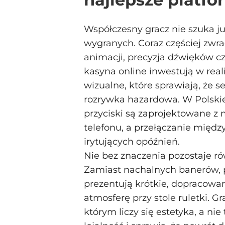
Współczesny gracz nie szuka j
wygranych. Coraz częściej zwra
animacji, precyzja dźwięków cz
kasyna online inwestują w reali
wizualne, które sprawiają, że s
rozrywka hazardowa. W Polski
przyciski są zaprojektowane z 
telefonu, a przełączanie międz
irytujących opóźnień.
Nie bez znaczenia pozostaje r
Zamiast nachalnych banerów, p
prezentują krótkie, dopracowa
atmosferę przy stole ruletki. G
którym liczy się estetyka, a nie