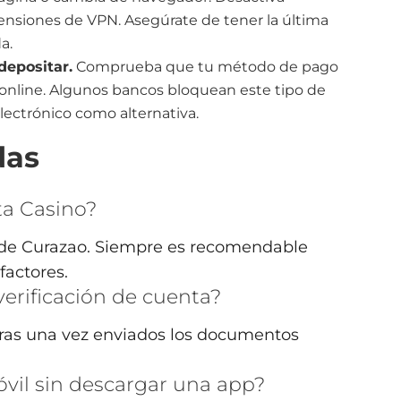
nsiones de VPN. Asegúrate de tener la última
a.
depositar.
Comprueba que tu método de pago
 online. Algunos bancos bloquean este tipo de
ectrónico como alternativa.
das
ta Casino?
cia de Curazao. Siempre es recomendable
factores.
erificación de cuenta?
ras una vez enviados los documentos
vil sin descargar una app?