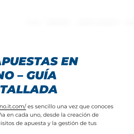
INICIO
NOSOTROS
¿CÓMO AYUDAMOS?
ESP
APUESTAS EN
NO – GUÍA
ETALLADA
no.it.com/
es sencillo una vez que conoces
ña en cada uno, desde la creación de
isitos de apuesta y la gestión de tus