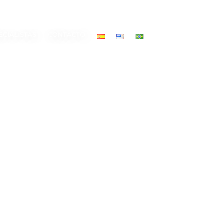
ECIALISTAS
CONTACTO