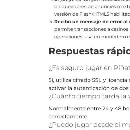
bloqueadores de anuncios o exte
versión de Flash/HTML5 habilitad
Recibo un mensaje de error al 
permite transacciones a casinos
operaciones; usa un monedero el
Respuestas rápi
¿Es seguro jugar en Piña
Sí, utiliza cifrado SSL y licen
activar la autenticación de dos 
¿Cuánto tiempo tarda la v
Normalmente entre 24 y 48 ho
correctamente.
¿Puedo jugar desde el mó