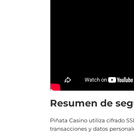
Resumen de seg
Piñata Casino utiliza cifrado SS
transacciones y datos personal