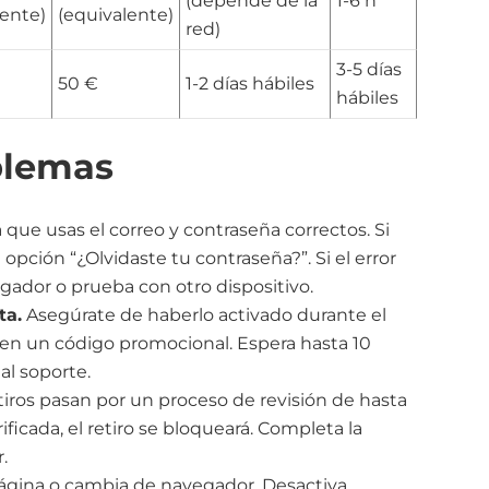
(depende de la
1-6 h
lente)
(equivalente)
red)
3-5 días
50 €
1-2 días hábiles
hábiles
blemas
a que usas el correo y contraseña correctos. Si
 opción “¿Olvidaste tu contraseña?”. Si el error
egador o prueba con otro dispositivo.
ta.
Asegúrate de haberlo activado durante el
en un código promocional. Espera hasta 10
al soporte.
tiros pasan por un proceso de revisión de hasta
ificada, el retiro se bloqueará. Completa la
.
página o cambia de navegador. Desactiva