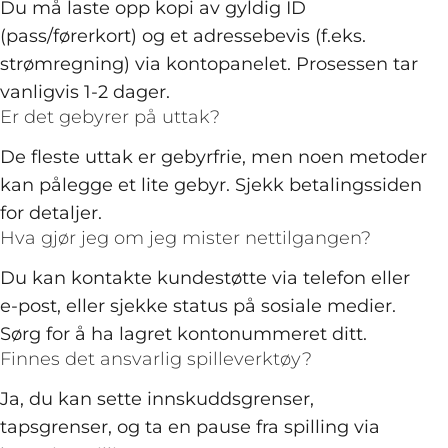
Du må laste opp kopi av gyldig ID
(pass/førerkort) og et adressebevis (f.eks.
strømregning) via kontopanelet. Prosessen tar
vanligvis 1-2 dager.
Er det gebyrer på uttak?
De fleste uttak er gebyrfrie, men noen metoder
kan pålegge et lite gebyr. Sjekk betalingssiden
for detaljer.
Hva gjør jeg om jeg mister nettilgangen?
Du kan kontakte kundestøtte via telefon eller
e-post, eller sjekke status på sosiale medier.
Sørg for å ha lagret kontonummeret ditt.
Finnes det ansvarlig spilleverktøy?
Ja, du kan sette innskuddsgrenser,
tapsgrenser, og ta en pause fra spilling via