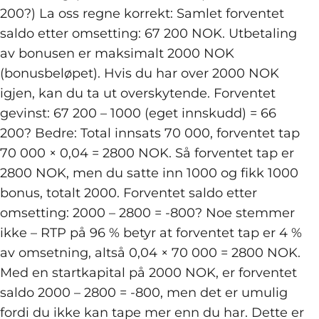
200?) La oss regne korrekt: Samlet forventet
saldo etter omsetting: 67 200 NOK. Utbetaling
av bonusen er maksimalt 2000 NOK
(bonusbeløpet). Hvis du har over 2000 NOK
igjen, kan du ta ut overskytende. Forventet
gevinst: 67 200 – 1000 (eget innskudd) = 66
200? Bedre: Total innsats 70 000, forventet tap
70 000 × 0,04 = 2800 NOK. Så forventet tap er
2800 NOK, men du satte inn 1000 og fikk 1000
bonus, totalt 2000. Forventet saldo etter
omsetting: 2000 – 2800 = -800? Noe stemmer
ikke – RTP på 96 % betyr at forventet tap er 4 %
av omsetning, altså 0,04 × 70 000 = 2800 NOK.
Med en startkapital på 2000 NOK, er forventet
saldo 2000 – 2800 = -800, men det er umulig
fordi du ikke kan tape mer enn du har. Dette er