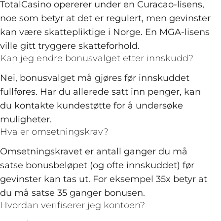
TotalCasino opererer under en Curacao-lisens,
noe som betyr at det er regulert, men gevinster
kan være skattepliktige i Norge. En MGA-lisens
ville gitt tryggere skatteforhold.
Kan jeg endre bonusvalget etter innskudd?
Nei, bonusvalget må gjøres før innskuddet
fullføres. Har du allerede satt inn penger, kan
du kontakte kundestøtte for å undersøke
muligheter.
Hva er omsetningskrav?
Omsetningskravet er antall ganger du må
satse bonusbeløpet (og ofte innskuddet) før
gevinster kan tas ut. For eksempel 35x betyr at
du må satse 35 ganger bonusen.
Hvordan verifiserer jeg kontoen?