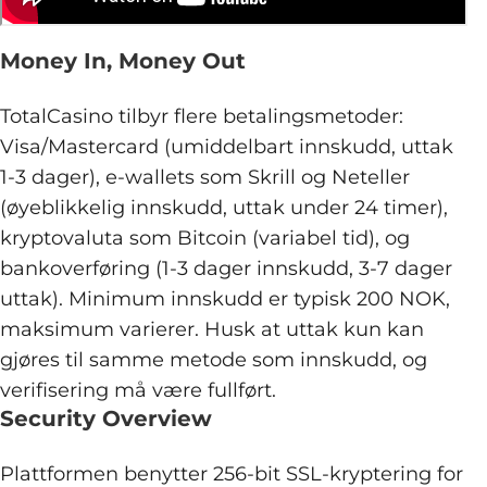
Money In, Money Out
TotalCasino tilbyr flere betalingsmetoder:
Visa/Mastercard (umiddelbart innskudd, uttak
1-3 dager), e-wallets som Skrill og Neteller
(øyeblikkelig innskudd, uttak under 24 timer),
kryptovaluta som Bitcoin (variabel tid), og
bankoverføring (1-3 dager innskudd, 3-7 dager
uttak). Minimum innskudd er typisk 200 NOK,
maksimum varierer. Husk at uttak kun kan
gjøres til samme metode som innskudd, og
verifisering må være fullført.
Security Overview
Plattformen benytter 256-bit SSL-kryptering for