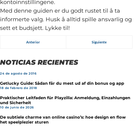
kontoinnstillingene.
Med denne guiden er du godt rustet til å ta
informerte valg. Husk å alltid spille ansvarlig og
sett et budsjett. Lykke til!
Anterior
Siguiente
NOTICIAS RECIENTES
24 de agosto de 2016
Getlucky Guide: Sådan får du mest ud af din bonus og app
18 de febrero de 2018
Praktischer Leitfaden für Playzilla: Anmeldung, Einzahlungen
und Sicherheit
10 de junio de 2026
De subtiele charme van online casino’s: hoe design en flow
het speelplezier sturen