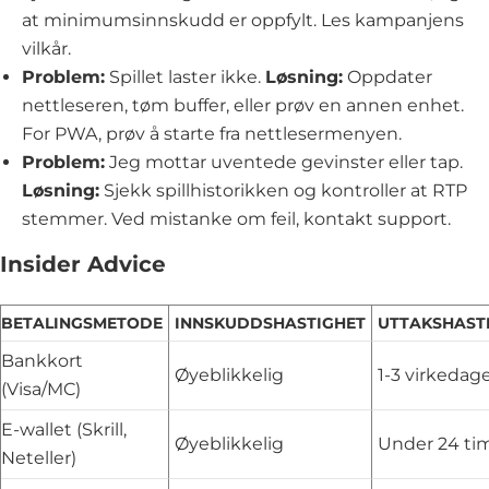
at minimumsinnskudd er oppfylt. Les kampanjens
vilkår.
Problem:
Spillet laster ikke.
Løsning:
Oppdater
nettleseren, tøm buffer, eller prøv en annen enhet.
For PWA, prøv å starte fra nettlesermenyen.
Problem:
Jeg mottar uventede gevinster eller tap.
Løsning:
Sjekk spillhistorikken og kontroller at RTP
stemmer. Ved mistanke om feil, kontakt support.
Insider Advice
BETALINGSMETODE
INNSKUDDSHASTIGHET
UTTAKSHAST
Bankkort
Øyeblikkelig
1-3 virkedag
(Visa/MC)
E-wallet (Skrill,
Øyeblikkelig
Under 24 ti
Neteller)