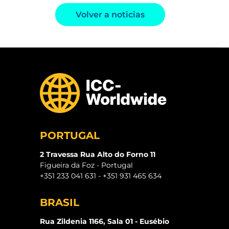
Volver a noticias
PORTUGAL
2 Travessa Rua Alto do Forno 11
Figueira da Foz - Portugal
+351 233 041 631 - +351 931 465 634
BRASIL
Rua Zildenia 1166, Sala 01 - Eusébio