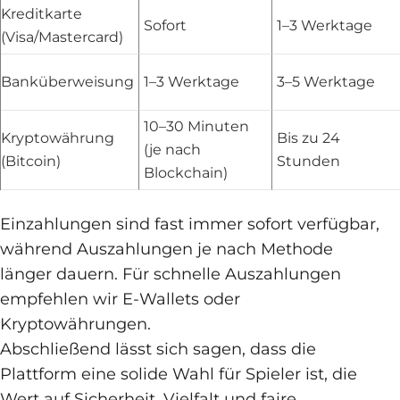
Kreditkarte
Sofort
1–3 Werktage
(Visa/Mastercard)
Banküberweisung
1–3 Werktage
3–5 Werktage
10–30 Minuten
Kryptowährung
Bis zu 24
(je nach
(Bitcoin)
Stunden
Blockchain)
Einzahlungen sind fast immer sofort verfügbar,
während Auszahlungen je nach Methode
länger dauern. Für schnelle Auszahlungen
empfehlen wir E-Wallets oder
Kryptowährungen.
Abschließend lässt sich sagen, dass die
Plattform eine solide Wahl für Spieler ist, die
Wert auf Sicherheit, Vielfalt und faire