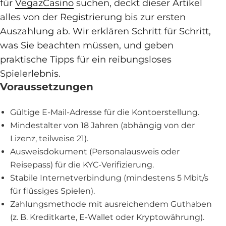
für
VegazCasino
suchen, deckt dieser Artikel
alles von der Registrierung bis zur ersten
Auszahlung ab. Wir erklären Schritt für Schritt,
was Sie beachten müssen, und geben
praktische Tipps für ein reibungsloses
Spielerlebnis.
Voraussetzungen
Gültige E-Mail-Adresse für die Kontoerstellung.
Mindestalter von 18 Jahren (abhängig von der
Lizenz, teilweise 21).
Ausweisdokument (Personalausweis oder
Reisepass) für die KYC-Verifizierung.
Stabile Internetverbindung (mindestens 5 Mbit/s
für flüssiges Spielen).
Zahlungsmethode mit ausreichendem Guthaben
(z. B. Kreditkarte, E-Wallet oder Kryptowährung).