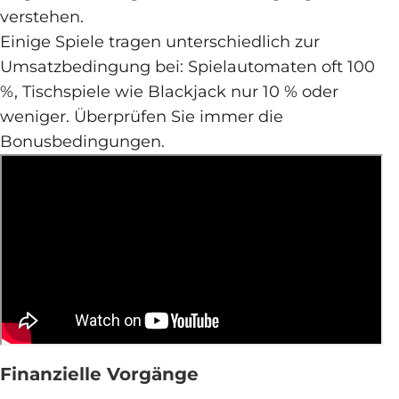
verstehen.
Einige Spiele tragen unterschiedlich zur
Umsatzbedingung bei: Spielautomaten oft 100
%, Tischspiele wie Blackjack nur 10 % oder
weniger. Überprüfen Sie immer die
Bonusbedingungen.
Finanzielle Vorgänge