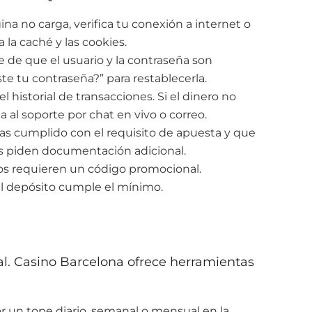
gina no carga, verifica tu conexión a internet o
 la caché y las cookies.
 de que el usuario y la contraseña son
ste tu contraseña?” para restablecerla.
l historial de transacciones. Si el dinero no
 al soporte por chat en vivo o correo.
has cumplido con el requisito de apuesta y que
es piden documentación adicional.
s requieren un código promocional.
l depósito cumple el mínimo.
al. Casino Barcelona ofrece herramientas
r un tope diario, semanal o mensual en la