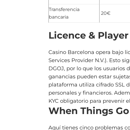
Transferencia
20€
bancaria
Licence & Player
Casino Barcelona opera bajo li
Services Provider N.V.). Esto s
DGOJ, por lo que los usuarios 
ganancias pueden estar sujetas
plataforma utiliza cifrado SSL d
personales y financieros. Adem
KYC obligatorio para prevenir el
When Things G
Aquí tienes cinco problemas c