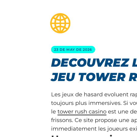
23 DE MAY DE 2026
DECOUVREZ L
JEU TOWER 
Les jeux de hasard evoluent ra
toujours plus immersives. Si 
le
tower rush casino
est une de
frissons. Ce site propose une 
immediatement les joueurs exi