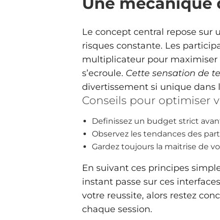
Une mecanique d
Le concept central repose sur 
risques constante. Les partici
multiplicateur pour maximiser l
s’ecroule.
Cette sensation de 
divertissement si unique dans
Conseils pour optimiser v
Definissez un budget strict av
Observez les tendances des part
Gardez toujours la maitrise de v
En suivant ces principes simpl
instant passe sur ces interfaces
votre reussite, alors restez c
chaque session.