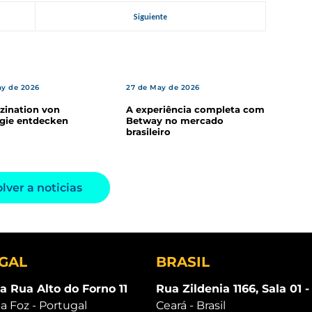
Siguiente
ay de 2026
27 de May de 2026
szination von
A experiência completa com
gie entdecken
Betway no mercado
brasileiro
lver a noticias
GAL
BRASIL
a Rua Alto do Forno 11
Rua Zildenia 1166, Sala 01 
a Foz - Portugal
Ceará - Brasil