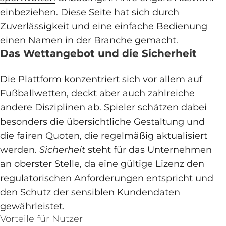
einbeziehen. Diese Seite hat sich durch
Zuverlässigkeit und eine einfache Bedienung
einen Namen in der Branche gemacht.
Das Wettangebot und die Sicherheit
Die Plattform konzentriert sich vor allem auf
Fußballwetten, deckt aber auch zahlreiche
andere Disziplinen ab. Spieler schätzen dabei
besonders die übersichtliche Gestaltung und
die fairen Quoten, die regelmäßig aktualisiert
werden.
Sicherheit
steht für das Unternehmen
an oberster Stelle, da eine gültige Lizenz den
regulatorischen Anforderungen entspricht und
den Schutz der sensiblen Kundendaten
gewährleistet.
Vorteile für Nutzer