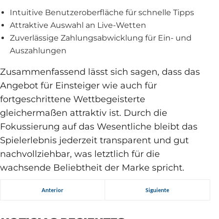
Intuitive Benutzeroberfläche für schnelle Tipps
Attraktive Auswahl an Live-Wetten
Zuverlässige Zahlungsabwicklung für Ein- und
Auszahlungen
Zusammenfassend lässt sich sagen, dass das
Angebot für Einsteiger wie auch für
fortgeschrittene Wettbegeisterte
gleichermaßen attraktiv ist. Durch die
Fokussierung auf das Wesentliche bleibt das
Spielerlebnis jederzeit transparent und gut
nachvollziehbar, was letztlich für die
wachsende Beliebtheit der Marke spricht.
Anterior
Siguiente