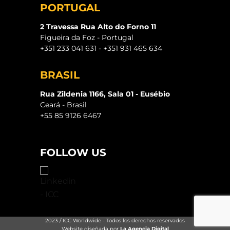
PORTUGAL
2 Travessa Rua Alto do Forno 11
Figueira da Foz - Portugal
+351 233 041 631 - +351 931 465 634
BRASIL
Rua Zildenia 1166, Sala 01 - Eusébio
Ceará - Brasil
+55 85 9126 6467
FOLLOW US
2023 / ICC Worldwide - Todos los derechos reservados
Website diseñada por
La Agencia Digital