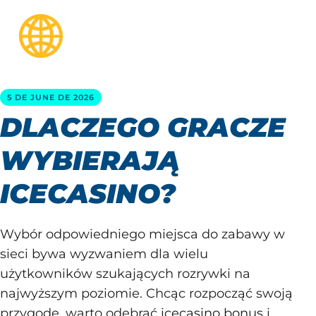
5 DE JUNE DE 2026
DLACZEGO GRACZE
WYBIERAJĄ
ICECASINO?
Wybór odpowiedniego miejsca do zabawy w
sieci bywa wyzwaniem dla wielu
użytkowników szukających rozrywki na
najwyższym poziomie. Chcąc rozpocząć swoją
przygodę, warto odebrać
icecasino bonus
i