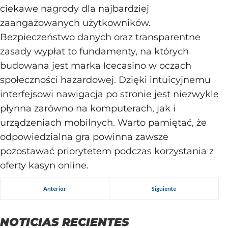
ciekawe nagrody dla najbardziej
zaangażowanych użytkowników.
Bezpieczeństwo danych oraz transparentne
zasady wypłat to fundamenty, na których
budowana jest marka Icecasino w oczach
społeczności hazardowej. Dzięki intuicyjnemu
interfejsowi nawigacja po stronie jest niezwykle
płynna zarówno na komputerach, jak i
urządzeniach mobilnych. Warto pamiętać, że
odpowiedzialna gra powinna zawsze
pozostawać priorytetem podczas korzystania z
oferty kasyn online.
Anterior
Siguiente
NOTICIAS RECIENTES