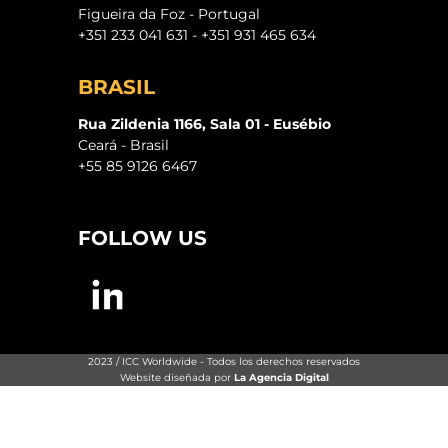
Figueira da Foz - Portugal
+351 233 041 631 - +351 931 465 634
BRASIL
Rua Zildenia 1166, Sala 01 - Eusébio
Ceará - Brasil
+55 85 9126 6467
FOLLOW US
2023 / ICC Worldwide - Todos los derechos reservados
Website diseñada por
La Agencia Digital