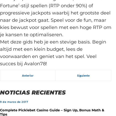
Fortune’-stijl spellen (RTP onder 90%) of
progressieve jackpots waarbij het grootste deel
naar de jackpot gaat. Speel voor de fun, maar
kies bewust voor spellen met een hoge RTP om
je kansen te optimaliseren.
Met deze gids heb je een stevige basis. Begin
altijd met een klein budget, lees de
voorwaarden en geniet van het spel. Veel
succes bij Avalon78!
Anterior
Siguiente
NOTICIAS RECIENTES
9 de marzo de 2017
Complete Picklebet Casino Guide – Sign Up, Bonus Math &
Tips