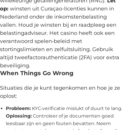
willekeurige getallengeneratoren (RNG).
Let
op:
winsten uit Curaçao-licenties kunnen in
Nederland onder de inkomstenbelasting
vallen. Houd je winsten bij en raadpleeg een
belastingadviseur. Het casino heeft ook een
verantwoord spelen‑beleid met
stortingslimieten en zelfuitsluiting. Gebruik
altijd tweefactorauthenticatie (2FA) voor extra
beveiliging.
When Things Go Wrong
Situaties die je kunt tegenkomen en hoe je ze
oplost:
Probleem:
KYC‑verificatie mislukt of duurt te lang.
Oplossing:
Controleer of je documenten goed
leesbaar zijn en geen fouten bevatten. Neem