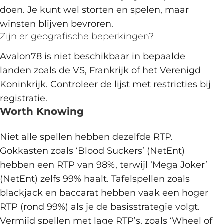
doen. Je kunt wel storten en spelen, maar
winsten blijven bevroren.
Zijn er geografische beperkingen?
Avalon78 is niet beschikbaar in bepaalde
landen zoals de VS, Frankrijk of het Verenigd
Koninkrijk. Controleer de lijst met restricties bij
registratie.
Worth Knowing
Niet alle spellen hebben dezelfde RTP.
Gokkasten zoals ‘Blood Suckers’ (NetEnt)
hebben een RTP van 98%, terwijl ‘Mega Joker’
(NetEnt) zelfs 99% haalt. Tafelspellen zoals
blackjack en baccarat hebben vaak een hoger
RTP (rond 99%) als je de basisstrategie volgt.
Vermijd spellen met lage RTP’s, zoals ‘Wheel of