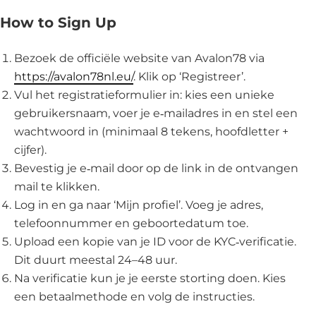
How to Sign Up
Bezoek de officiële website van Avalon78 via
https://avalon78nl.eu/
. Klik op ‘Registreer’.
Vul het registratieformulier in: kies een unieke
gebruikersnaam, voer je e‑mailadres in en stel een
wachtwoord in (minimaal 8 tekens, hoofdletter +
cijfer).
Bevestig je e‑mail door op de link in de ontvangen
mail te klikken.
Log in en ga naar ‘Mijn profiel’. Voeg je adres,
telefoonnummer en geboortedatum toe.
Upload een kopie van je ID voor de KYC‑verificatie.
Dit duurt meestal 24–48 uur.
Na verificatie kun je je eerste storting doen. Kies
een betaalmethode en volg de instructies.