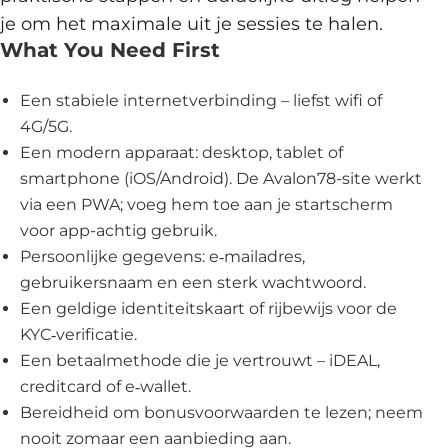
je om het maximale uit je sessies te halen.
What You Need First
Een stabiele internetverbinding – liefst wifi of
4G/5G.
Een modern apparaat: desktop, tablet of
smartphone (iOS/Android). De Avalon78-site werkt
via een PWA; voeg hem toe aan je startscherm
voor app-achtig gebruik.
Persoonlijke gegevens: e‑mailadres,
gebruikersnaam en een sterk wachtwoord.
Een geldige identiteitskaart of rijbewijs voor de
KYC‑verificatie.
Een betaalmethode die je vertrouwt – iDEAL,
creditcard of e‑wallet.
Bereidheid om bonusvoorwaarden te lezen; neem
nooit zomaar een aanbieding aan.