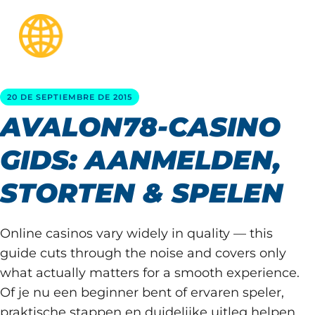
20 DE SEPTIEMBRE DE 2015
AVALON78-CASINO
GIDS: AANMELDEN,
STORTEN & SPELEN
Online casinos vary widely in quality — this
guide cuts through the noise and covers only
what actually matters for a smooth experience.
Of je nu een beginner bent of ervaren speler,
praktische stappen en duidelijke uitleg helpen