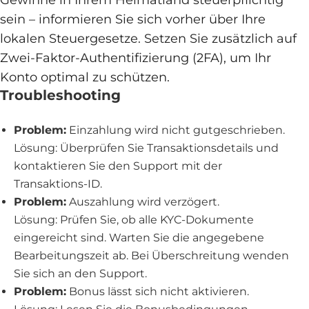
sein – informieren Sie sich vorher über Ihre
lokalen Steuergesetze. Setzen Sie zusätzlich auf
Zwei-Faktor-Authentifizierung (2FA), um Ihr
Konto optimal zu schützen.
Troubleshooting
Problem:
Einzahlung wird nicht gutgeschrieben.
Lösung: Überprüfen Sie Transaktionsdetails und
kontaktieren Sie den Support mit der
Transaktions-ID.
Problem:
Auszahlung wird verzögert.
Lösung: Prüfen Sie, ob alle KYC-Dokumente
eingereicht sind. Warten Sie die angegebene
Bearbeitungszeit ab. Bei Überschreitung wenden
Sie sich an den Support.
Problem:
Bonus lässt sich nicht aktivieren.