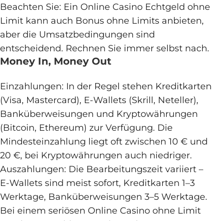
Beachten Sie: Ein Online Casino Echtgeld ohne
Limit kann auch Bonus ohne Limits anbieten,
aber die Umsatzbedingungen sind
entscheidend. Rechnen Sie immer selbst nach.
Money In, Money Out
Einzahlungen: In der Regel stehen Kreditkarten
(Visa, Mastercard), E-Wallets (Skrill, Neteller),
Banküberweisungen und Kryptowährungen
(Bitcoin, Ethereum) zur Verfügung. Die
Mindesteinzahlung liegt oft zwischen 10 € und
20 €, bei Kryptowährungen auch niedriger.
Auszahlungen: Die Bearbeitungszeit variiert –
E-Wallets sind meist sofort, Kreditkarten 1–3
Werktage, Banküberweisungen 3–5 Werktage.
Bei einem seriösen Online Casino ohne Limit