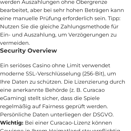
werden Auszahlungen ohne Obergrenze
bearbeitet, aber bei sehr hohen Beträgen kann
eine manuelle Prüfung erforderlich sein. Tipp:
Nutzen Sie die gleiche Zahlungsmethode für
Ein- und Auszahlung, um Verzögerungen zu
vermeiden.
Security Overview
Ein seriöses Casino ohne Limit verwendet
moderne SSL-Verschlüsselung (256-Bit), um
Ihre Daten zu schützen. Die Lizenzierung durch
eine anerkannte Behörde (z. B. Curacao
eGaming) stellt sicher, dass die Spiele
regelmäßig auf Fairness geprüft werden.
Persönliche Daten unterliegen der DSGVO.
Wichtig:
Bei einer Curacao-Lizenz können
Gewinne in Ihrem Heimatland steuerpflichtig