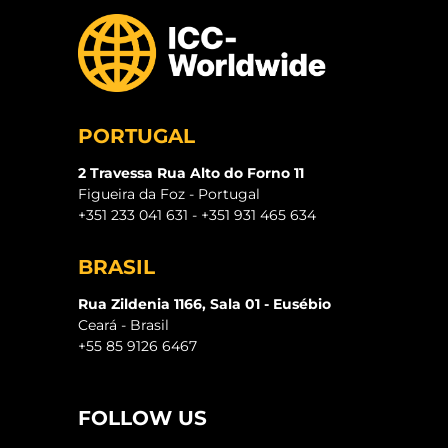
PORTUGAL
2 Travessa Rua Alto do Forno 11
Figueira da Foz - Portugal
+351 233 041 631 - +351 931 465 634
BRASIL
Rua Zildenia 1166, Sala 01 - Eusébio
Ceará - Brasil
+55 85 9126 6467
FOLLOW US