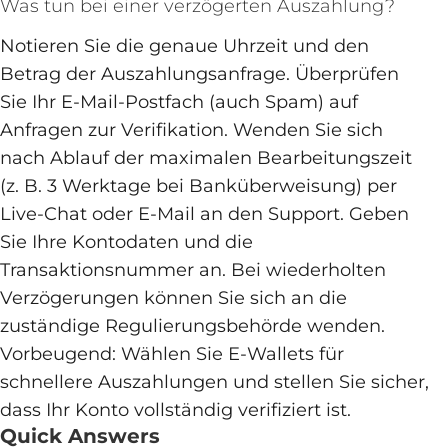
Was tun bei einer verzögerten Auszahlung?
Notieren Sie die genaue Uhrzeit und den
Betrag der Auszahlungsanfrage. Überprüfen
Sie Ihr E-Mail-Postfach (auch Spam) auf
Anfragen zur Verifikation. Wenden Sie sich
nach Ablauf der maximalen Bearbeitungszeit
(z. B. 3 Werktage bei Banküberweisung) per
Live-Chat oder E-Mail an den Support. Geben
Sie Ihre Kontodaten und die
Transaktionsnummer an. Bei wiederholten
Verzögerungen können Sie sich an die
zuständige Regulierungsbehörde wenden.
Vorbeugend: Wählen Sie E-Wallets für
schnellere Auszahlungen und stellen Sie sicher,
dass Ihr Konto vollständig verifiziert ist.
Quick Answers