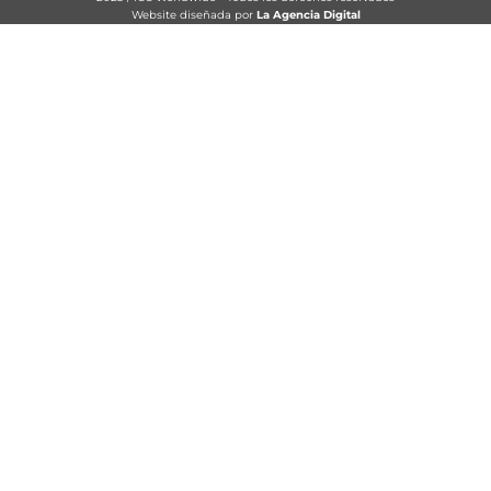
Website diseñada por
La Agencia Digital