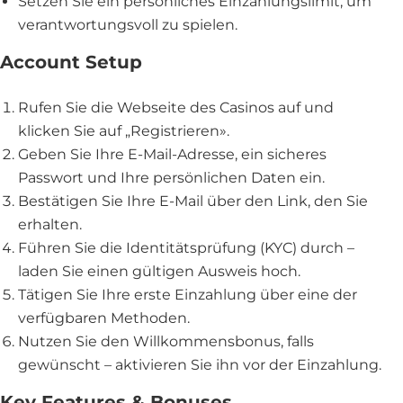
Setzen Sie ein persönliches Einzahlungslimit, um
verantwortungsvoll zu spielen.
Account Setup
Rufen Sie die Webseite des Casinos auf und
klicken Sie auf „Registrieren».
Geben Sie Ihre E-Mail-Adresse, ein sicheres
Passwort und Ihre persönlichen Daten ein.
Bestätigen Sie Ihre E-Mail über den Link, den Sie
erhalten.
Führen Sie die Identitätsprüfung (KYC) durch –
laden Sie einen gültigen Ausweis hoch.
Tätigen Sie Ihre erste Einzahlung über eine der
verfügbaren Methoden.
Nutzen Sie den Willkommensbonus, falls
gewünscht – aktivieren Sie ihn vor der Einzahlung.
Key Features & Bonuses