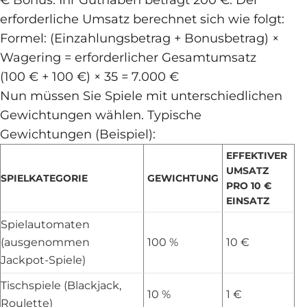
erforderliche Umsatz berechnet sich wie folgt:
Formel: (Einzahlungsbetrag + Bonusbetrag) ×
Wagering = erforderlicher Gesamtumsatz
(100 € + 100 €) × 35 = 7.000 €
Nun müssen Sie Spiele mit unterschiedlichen
Gewichtungen wählen. Typische
Gewichtungen (Beispiel):
EFFEKTIVER
UMSATZ
SPIELKATEGORIE
GEWICHTUNG
PRO 10 €
EINSATZ
Spielautomaten
(ausgenommen
100 %
10 €
Jackpot-Spiele)
Tischspiele (Blackjack,
10 %
1 €
Roulette)