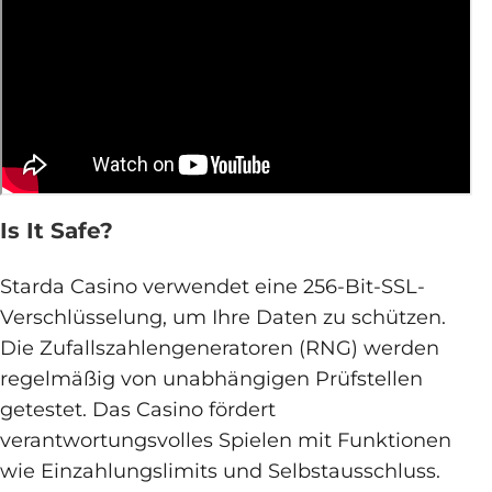
Is It Safe?
Starda Casino verwendet eine 256-Bit-SSL-
Verschlüsselung, um Ihre Daten zu schützen.
Die Zufallszahlengeneratoren (RNG) werden
regelmäßig von unabhängigen Prüfstellen
getestet. Das Casino fördert
verantwortungsvolles Spielen mit Funktionen
wie Einzahlungslimits und Selbstausschluss.