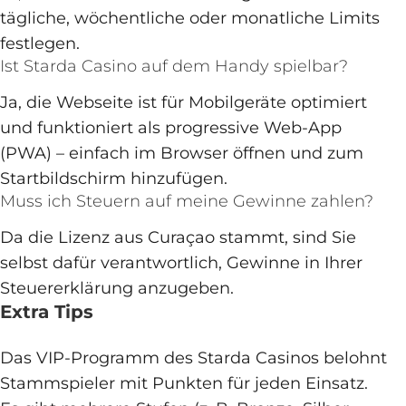
tägliche, wöchentliche oder monatliche Limits
festlegen.
Ist Starda Casino auf dem Handy spielbar?
Ja, die Webseite ist für Mobilgeräte optimiert
und funktioniert als progressive Web-App
(PWA) – einfach im Browser öffnen und zum
Startbildschirm hinzufügen.
Muss ich Steuern auf meine Gewinne zahlen?
Da die Lizenz aus Curaçao stammt, sind Sie
selbst dafür verantwortlich, Gewinne in Ihrer
Steuererklärung anzugeben.
Extra Tips
Das VIP-Programm des Starda Casinos belohnt
Stammspieler mit Punkten für jeden Einsatz.