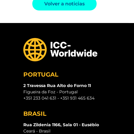
Volver a noticias
PORTUGAL
2 Travessa Rua Alto do Forno 11
Figueira da Foz - Portugal
+351 233 041 631 - +351 931 465 634
BRASIL
Rua Zildenia 1166, Sala 01 - Eusébio
Ceará - Brasil