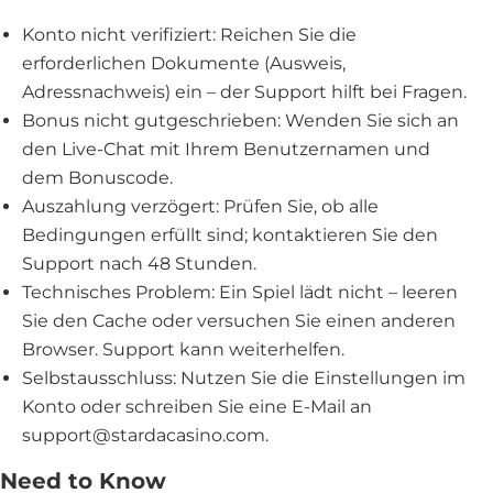
Konto nicht verifiziert: Reichen Sie die
erforderlichen Dokumente (Ausweis,
Adressnachweis) ein – der Support hilft bei Fragen.
Bonus nicht gutgeschrieben: Wenden Sie sich an
den Live-Chat mit Ihrem Benutzernamen und
dem Bonuscode.
Auszahlung verzögert: Prüfen Sie, ob alle
Bedingungen erfüllt sind; kontaktieren Sie den
Support nach 48 Stunden.
Technisches Problem: Ein Spiel lädt nicht – leeren
Sie den Cache oder versuchen Sie einen anderen
Browser. Support kann weiterhelfen.
Selbstausschluss: Nutzen Sie die Einstellungen im
Konto oder schreiben Sie eine E-Mail an
support@stardacasino.com.
Need to Know