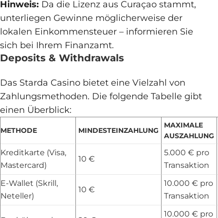
Hinweis:
Da die Lizenz aus Curaçao stammt,
unterliegen Gewinne möglicherweise der
lokalen Einkommensteuer – informieren Sie
sich bei Ihrem Finanzamt.
Deposits & Withdrawals
Das Starda Casino bietet eine Vielzahl von
Zahlungsmethoden. Die folgende Tabelle gibt
einen Überblick:
MAXIMALE
METHODE
MINDESTEINZAHLUNG
AUSZAHLUNG
Kreditkarte (Visa,
5.000 € pro
10 €
Mastercard)
Transaktion
E-Wallet (Skrill,
10.000 € pro
10 €
Neteller)
Transaktion
10.000 € pro