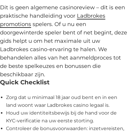
Dit is geen algemene casinoreview – dit is een
praktische handleiding voor
Ladbrokes
promotions
spelers. Of u nu een
doorgewinterde speler bent of net begint, deze
gids helpt u om het maximale uit uw
Ladbrokes casino-ervaring te halen. We
behandelen alles van het aanmeldproces tot
de beste spelkeuzes en bonussen die
beschikbaar zijn.
Quick Checklist
Zorg dat u minimaal 18 jaar oud bent en in een
land woont waar Ladbrokes casino legaal is.
Houd uw identiteitsbewijs bij de hand voor de
KYC-verificatie na uw eerste storting.
Controleer de bonusvoorwaarden: inzetvereisten,