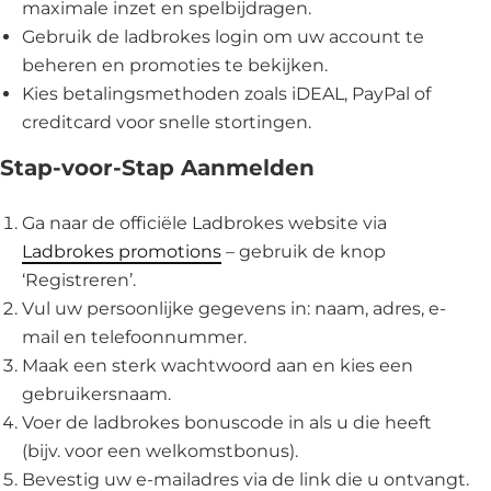
maximale inzet en spelbijdragen.
Gebruik de ladbrokes login om uw account te
beheren en promoties te bekijken.
Kies betalingsmethoden zoals iDEAL, PayPal of
creditcard voor snelle stortingen.
Stap-voor-Stap Aanmelden
Ga naar de officiële Ladbrokes website via
Ladbrokes promotions
– gebruik de knop
‘Registreren’.
Vul uw persoonlijke gegevens in: naam, adres, e-
mail en telefoonnummer.
Maak een sterk wachtwoord aan en kies een
gebruikersnaam.
Voer de ladbrokes bonuscode in als u die heeft
(bijv. voor een welkomstbonus).
Bevestig uw e-mailadres via de link die u ontvangt.