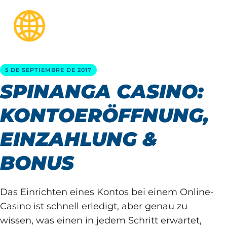
5 DE SEPTIEMBRE DE 2017
SPINANGA CASINO:
KONTOERÖFFNUNG,
EINZAHLUNG &
BONUS
Das Einrichten eines Kontos bei einem Online-
Casino ist schnell erledigt, aber genau zu
wissen, was einen in jedem Schritt erwartet,