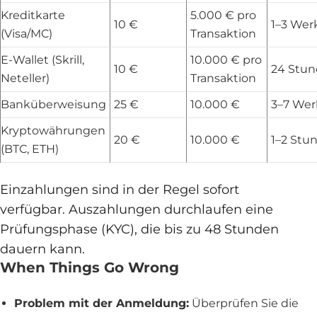
Kreditkarte
5.000 € pro
10 €
1–3 Wer
(Visa/MC)
Transaktion
E-Wallet (Skrill,
10.000 € pro
10 €
24 Stu
Neteller)
Transaktion
Banküberweisung
25 €
10.000 €
3–7 Wer
Kryptowährungen
20 €
10.000 €
1–2 Stu
(BTC, ETH)
Einzahlungen sind in der Regel sofort
verfügbar. Auszahlungen durchlaufen eine
Prüfungsphase (KYC), die bis zu 48 Stunden
dauern kann.
When Things Go Wrong
Problem mit der Anmeldung:
Überprüfen Sie die