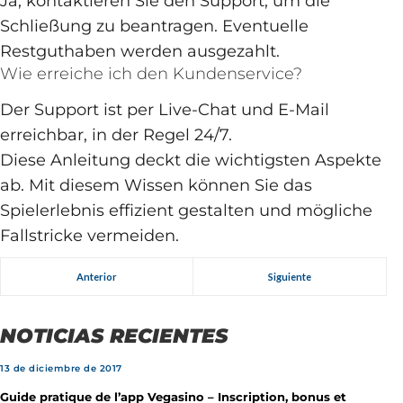
Ja, kontaktieren Sie den Support, um die
Schließung zu beantragen. Eventuelle
Restguthaben werden ausgezahlt.
Wie erreiche ich den Kundenservice?
Der Support ist per Live-Chat und E-Mail
erreichbar, in der Regel 24/7.
Diese Anleitung deckt die wichtigsten Aspekte
ab. Mit diesem Wissen können Sie das
Spielerlebnis effizient gestalten und mögliche
Fallstricke vermeiden.
Anterior
Siguiente
NOTICIAS RECIENTES
13 de diciembre de 2017
Guide pratique de l’app Vegasino – Inscription, bonus et