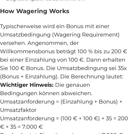
How Wagering Works
Typischerweise wird ein Bonus mit einer
Umsatzbedingung (Wagering Requirement)
versehen. Angenommen, der
Willkommensbonus beträgt 100 % bis zu 200 €
bei einer Einzahlung von 100 €. Dann erhalten
Sie 100 € Bonus. Die Umsatzbedingung sei 35x
(Bonus + Einzahlung). Die Berechnung lautet:
Wichtiger Hinweis:
Die genauen
Bedingungen können abweichen.
Umsatzanforderung = (Einzahlung + Bonus) ×
Umsatzfaktor
Umsatzanforderung = (100 € + 100 €) × 35 = 200
€ × 35 = 7.000 €