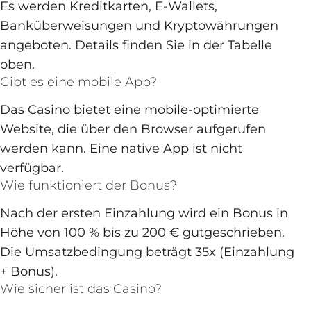
Es werden Kreditkarten, E-Wallets,
Banküberweisungen und Kryptowährungen
angeboten. Details finden Sie in der Tabelle
oben.
Gibt es eine mobile App?
Das Casino bietet eine mobile-optimierte
Website, die über den Browser aufgerufen
werden kann. Eine native App ist nicht
verfügbar.
Wie funktioniert der Bonus?
Nach der ersten Einzahlung wird ein Bonus in
Höhe von 100 % bis zu 200 € gutgeschrieben.
Die Umsatzbedingung beträgt 35x (Einzahlung
+ Bonus).
Wie sicher ist das Casino?