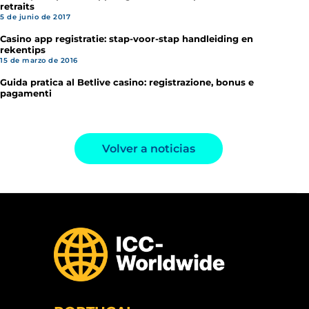
retraits
5 de junio de 2017
Casino app registratie: stap-voor-stap handleiding en
rekentips
15 de marzo de 2016
Guida pratica al Betlive casino: registrazione, bonus e
pagamenti
Volver a noticias