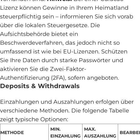
Lizenz können Gewinne in Ihrem Heimatland
steuerpflichtig sein – informieren Sie sich vorab
über die lokalen Steuergesetze. Die
Aufsichtsbehörde bietet ein
Beschwerdeverfahren, das jedoch nicht so
umfassend ist wie bei EU-Lizenzen. Schützen
Sie Ihre Daten durch starke Passwörter und
aktivieren Sie die Zwei-Faktor-
Authentifizierung (2FA), sofern angeboten.
Deposits & Withdrawals
Einzahlungen und Auszahlungen erfolgen über
verschiedene Methoden. Die folgende Tabelle
zeigt typische Optionen:
MIN.
MAX.
METHODE
BEARBE
EINZAHLUNG
AUSZAHLUNG