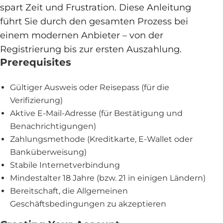
spart Zeit und Frustration. Diese Anleitung
führt Sie durch den gesamten Prozess bei
einem modernen Anbieter – von der
Registrierung bis zur ersten Auszahlung.
Prerequisites
Gültiger Ausweis oder Reisepass (für die
Verifizierung)
Aktive E-Mail-Adresse (für Bestätigung und
Benachrichtigungen)
Zahlungsmethode (Kreditkarte, E-Wallet oder
Banküberweisung)
Stabile Internetverbindung
Mindestalter 18 Jahre (bzw. 21 in einigen Ländern)
Bereitschaft, die Allgemeinen
Geschäftsbedingungen zu akzeptieren