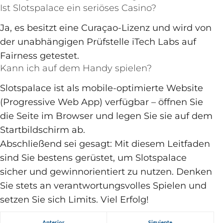
Ist Slotspalace ein seriöses Casino?
Ja, es besitzt eine Curaçao-Lizenz und wird von
der unabhängigen Prüfstelle iTech Labs auf
Fairness getestet.
Kann ich auf dem Handy spielen?
Slotspalace ist als mobile-optimierte Website
(Progressive Web App) verfügbar – öffnen Sie
die Seite im Browser und legen Sie sie auf dem
Startbildschirm ab.
Abschließend sei gesagt: Mit diesem Leitfaden
sind Sie bestens gerüstet, um Slotspalace
sicher und gewinnorientiert zu nutzen. Denken
Sie stets an verantwortungsvolles Spielen und
setzen Sie sich Limits. Viel Erfolg!
Anterior
Siguiente