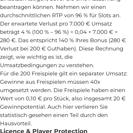
beantragen können. Nehmen wir einen
durchschnittlichen RTP von 96 % für Slots an.
Der erwartete Verlust pro 7.000 € Umsatz
beträgt 4 % (100 % – 96 %) = 0,04 × 7.000 € =
280 €. Das entspricht 140 % Ihres Bonus (280 €
Verlust bei 200 € Guthaben). Diese Rechnung
zeigt, wie wichtig es ist, die
Umsatzbedingungen zu verstehen.
Für die 200 Freispiele gilt ein separater Umsatz:
Gewinne aus Freispielen müssen 40x
umgesetzt werden. Die Freispiele haben einen
Wert von 0,10 € pro Stück, also insgesamt 20 €
Gewinnpotential. Auch hier verlieren Sie
statistisch gesehen einen Teil durch den
Hausvorteil.
Licence & Player Protection