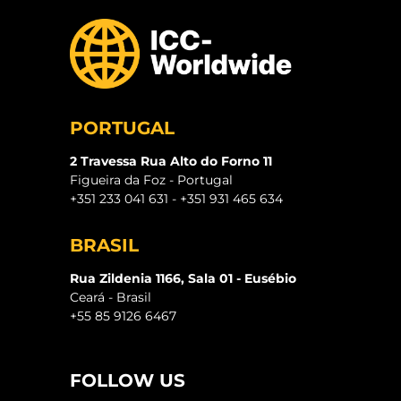
PORTUGAL
2 Travessa Rua Alto do Forno 11
Figueira da Foz - Portugal
+351 233 041 631 - +351 931 465 634
BRASIL
Rua Zildenia 1166, Sala 01 - Eusébio
Ceará - Brasil
+55 85 9126 6467
FOLLOW US