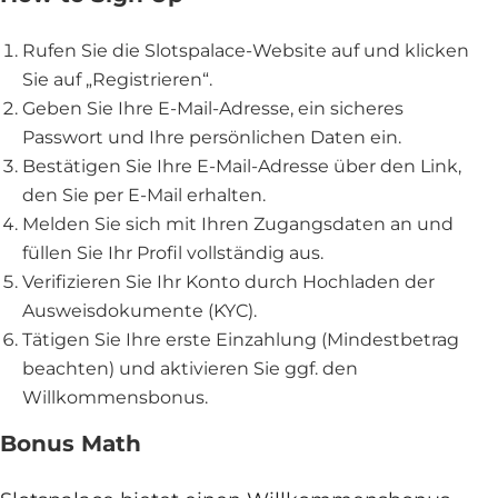
Rufen Sie die Slotspalace-Website auf und klicken
Sie auf „Registrieren“.
Geben Sie Ihre E-Mail-Adresse, ein sicheres
Passwort und Ihre persönlichen Daten ein.
Bestätigen Sie Ihre E-Mail-Adresse über den Link,
den Sie per E-Mail erhalten.
Melden Sie sich mit Ihren Zugangsdaten an und
füllen Sie Ihr Profil vollständig aus.
Verifizieren Sie Ihr Konto durch Hochladen der
Ausweisdokumente (KYC).
Tätigen Sie Ihre erste Einzahlung (Mindestbetrag
beachten) und aktivieren Sie ggf. den
Willkommensbonus.
Bonus Math