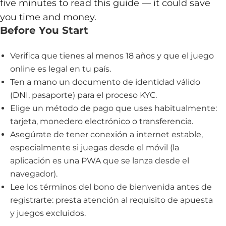
five minutes to read this guide — it could save
you time and money.
Before You Start
Verifica que tienes al menos 18 años y que el juego
online es legal en tu país.
Ten a mano un documento de identidad válido
(DNI, pasaporte) para el proceso KYC.
Elige un método de pago que uses habitualmente:
tarjeta, monedero electrónico o transferencia.
Asegúrate de tener conexión a internet estable,
especialmente si juegas desde el móvil (la
aplicación es una PWA que se lanza desde el
navegador).
Lee los términos del bono de bienvenida antes de
registrarte: presta atención al requisito de apuesta
y juegos excluidos.