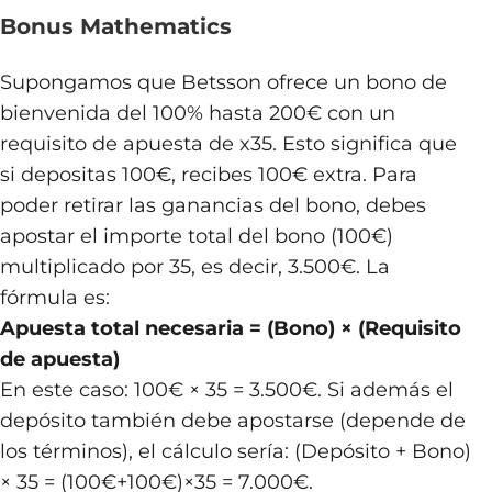
Bonus Mathematics
Supongamos que Betsson ofrece un bono de
bienvenida del 100% hasta 200€ con un
requisito de apuesta de x35. Esto significa que
si depositas 100€, recibes 100€ extra. Para
poder retirar las ganancias del bono, debes
apostar el importe total del bono (100€)
multiplicado por 35, es decir, 3.500€. La
fórmula es:
Apuesta total necesaria = (Bono) × (Requisito
de apuesta)
En este caso: 100€ × 35 = 3.500€. Si además el
depósito también debe apostarse (depende de
los términos), el cálculo sería: (Depósito + Bono)
× 35 = (100€+100€)×35 = 7.000€.