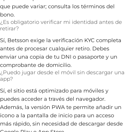
que puede variar; consulta los términos del
bono.
¿Es obligatorio verificar mi identidad antes de
retirar?
Sí, Betsson exige la verificación KYC completa
antes de procesar cualquier retiro. Debes
enviar una copia de tu DNI o pasaporte y un
comprobante de domicilio.
¿Puedo jugar desde el móvil sin descargar una
app?
Sí, el sitio está optimizado para móviles y
puedes acceder a través del navegador.
Además, la versión PWA te permite añadir un
icono a la pantalla de inicio para un acceso
más rápido, sin necesidad de descargar desde
Google Play o App Store.