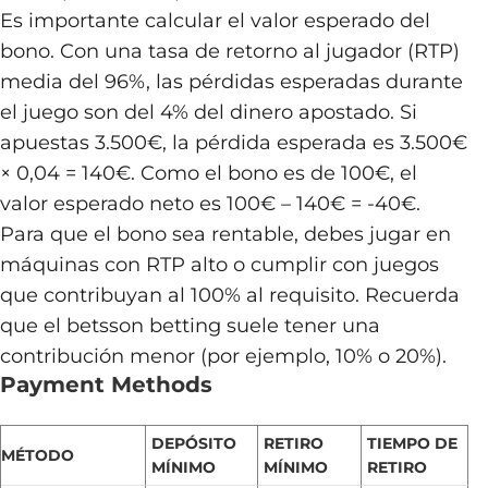
Es importante calcular el valor esperado del
bono. Con una tasa de retorno al jugador (RTP)
media del 96%, las pérdidas esperadas durante
el juego son del 4% del dinero apostado. Si
apuestas 3.500€, la pérdida esperada es 3.500€
× 0,04 = 140€. Como el bono es de 100€, el
valor esperado neto es 100€ – 140€ = -40€.
Para que el bono sea rentable, debes jugar en
máquinas con RTP alto o cumplir con juegos
que contribuyan al 100% al requisito. Recuerda
que el betsson betting suele tener una
contribución menor (por ejemplo, 10% o 20%).
Payment Methods
DEPÓSITO
RETIRO
TIEMPO DE
MÉTODO
MÍNIMO
MÍNIMO
RETIRO