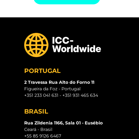
PORTUGAL
2 Travessa Rua Alto do Forno 11
Figueira da Foz - Portugal
+351 233 041 631 - +351 931 465 634
BRASIL
Rua Zildenia 1166, Sala 01 - Eusébio
Ceará - Brasil
+55 85 9126 6467