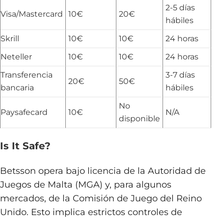
2-5 días
Visa/Mastercard
10€
20€
hábiles
Skrill
10€
10€
24 horas
Neteller
10€
10€
24 horas
Transferencia
3-7 días
20€
50€
bancaria
hábiles
No
Paysafecard
10€
N/A
disponible
Is It Safe?
Betsson opera bajo licencia de la Autoridad de
Juegos de Malta (MGA) y, para algunos
mercados, de la Comisión de Juego del Reino
Unido. Esto implica estrictos controles de