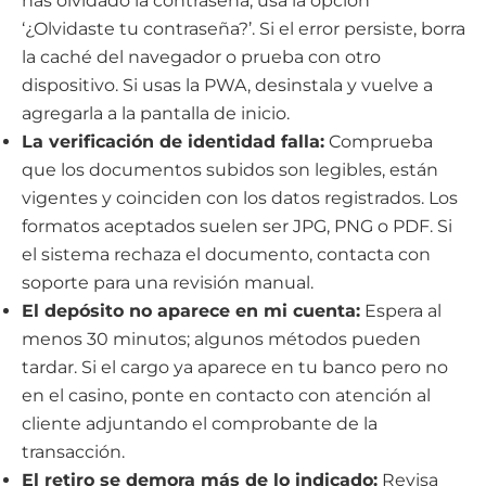
has olvidado la contraseña, usa la opción
‘¿Olvidaste tu contraseña?’. Si el error persiste, borra
la caché del navegador o prueba con otro
dispositivo. Si usas la PWA, desinstala y vuelve a
agregarla a la pantalla de inicio.
La verificación de identidad falla:
Comprueba
que los documentos subidos son legibles, están
vigentes y coinciden con los datos registrados. Los
formatos aceptados suelen ser JPG, PNG o PDF. Si
el sistema rechaza el documento, contacta con
soporte para una revisión manual.
El depósito no aparece en mi cuenta:
Espera al
menos 30 minutos; algunos métodos pueden
tardar. Si el cargo ya aparece en tu banco pero no
en el casino, ponte en contacto con atención al
cliente adjuntando el comprobante de la
transacción.
El retiro se demora más de lo indicado:
Revisa