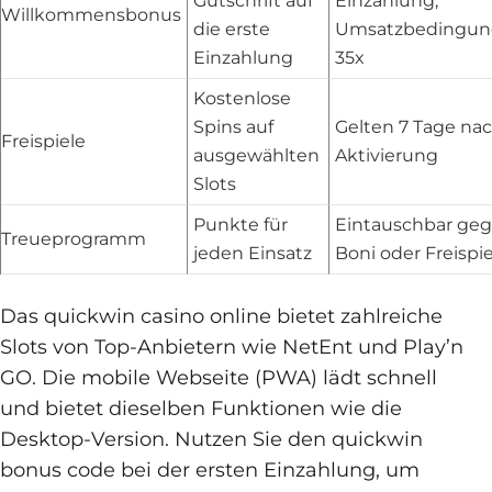
Gutschrift auf
Einzahlung,
Willkommensbonus
die erste
Umsatzbedingu
Einzahlung
35x
Kostenlose
Spins auf
Gelten 7 Tage na
Freispiele
ausgewählten
Aktivierung
Slots
Punkte für
Eintauschbar ge
Treueprogramm
jeden Einsatz
Boni oder Freispi
Das quickwin casino online bietet zahlreiche
Slots von Top-Anbietern wie NetEnt und Play’n
GO. Die mobile Webseite (PWA) lädt schnell
und bietet dieselben Funktionen wie die
Desktop-Version. Nutzen Sie den quickwin
bonus code bei der ersten Einzahlung, um