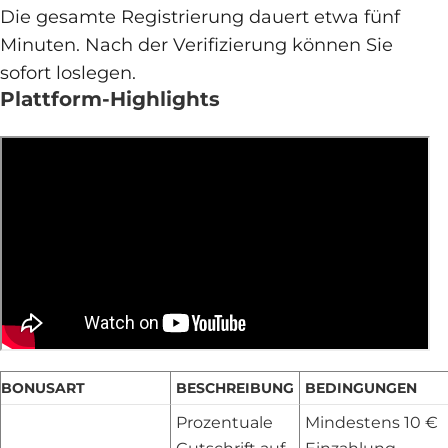
Die gesamte Registrierung dauert etwa fünf
Minuten. Nach der Verifizierung können Sie
sofort loslegen.
Plattform-Highlights
BONUSART
BESCHREIBUNG
BEDINGUNGEN
Prozentuale
Mindestens 10 €