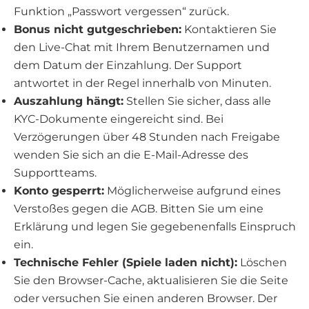
Funktion „Passwort vergessen“ zurück.
Bonus nicht gutgeschrieben:
Kontaktieren Sie
den Live-Chat mit Ihrem Benutzernamen und
dem Datum der Einzahlung. Der Support
antwortet in der Regel innerhalb von Minuten.
Auszahlung hängt:
Stellen Sie sicher, dass alle
KYC-Dokumente eingereicht sind. Bei
Verzögerungen über 48 Stunden nach Freigabe
wenden Sie sich an die E-Mail-Adresse des
Supportteams.
Konto gesperrt:
Möglicherweise aufgrund eines
Verstoßes gegen die AGB. Bitten Sie um eine
Erklärung und legen Sie gegebenenfalls Einspruch
ein.
Technische Fehler (Spiele laden nicht):
Löschen
Sie den Browser-Cache, aktualisieren Sie die Seite
oder versuchen Sie einen anderen Browser. Der