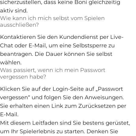
sicherzustellen, dass keine Boni gleichzeitig
aktiv sind.
Wie kann ich mich selbst vom Spielen
ausschließen?
Kontaktieren Sie den Kundendienst per Live-
Chat oder E-Mail, um eine Selbstsperre zu
beantragen. Die Dauer können Sie selbst
wählen.
Was passiert, wenn ich mein Passwort
vergessen habe?
Klicken Sie auf der Login-Seite auf „Passwort
vergessen“ und folgen Sie den Anweisungen.
Sie erhalten einen Link zum Zurücksetzen per
E-Mail.
Mit diesem Leitfaden sind Sie bestens gerüstet,
um Ihr Spielerlebnis zu starten. Denken Sie