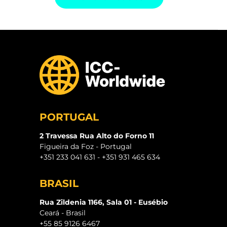
PORTUGAL
2 Travessa Rua Alto do Forno 11
Figueira da Foz - Portugal
+351 233 041 631 - +351 931 465 634
BRASIL
Rua Zildenia 1166, Sala 01 - Eusébio
Ceará - Brasil
+55 85 9126 6467