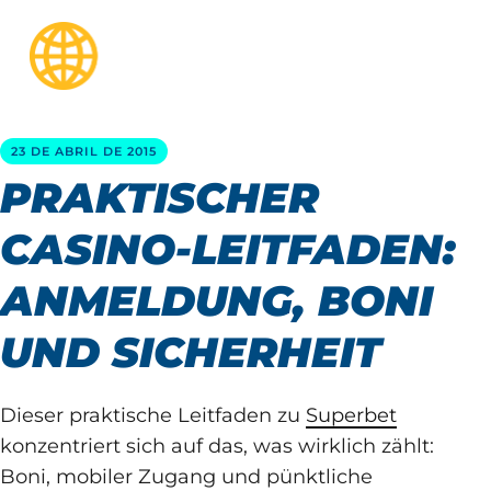
23 DE ABRIL DE 2015
PRAKTISCHER
CASINO-LEITFADEN:
ANMELDUNG, BONI
UND SICHERHEIT
Dieser praktische Leitfaden zu
Superbet
konzentriert sich auf das, was wirklich zählt:
Boni, mobiler Zugang und pünktliche