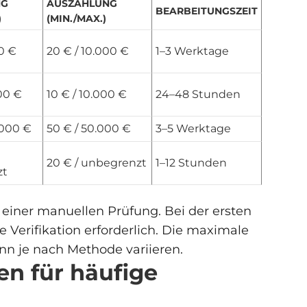
NG
AUSZAHLUNG
BEARBEITUNGSZEIT
)
(MIN./MAX.)
00 €
20 € / 10.000 €
1–3 Werktage
000 €
10 € / 10.000 €
24–48 Stunden
.000 €
50 € / 50.000 €
3–5 Werktage
20 € / unbegrenzt
1–12 Stunden
zt
 einer manuellen Prüfung. Bei der ersten
e Verifikation erforderlich. Die maximale
nn je nach Methode variieren.
en für häufige