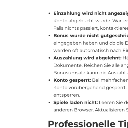
Einzahlung wird nicht angezei
Konto abgebucht wurde. Warten 
Falls nichts passiert, kontaktier
Bonus wurde nicht gutgeschri
eingegeben haben und ob die Ei
werden oft automatisch nach Ein
Auszahlung wird abgelehnt:
Hä
Dokumente. Reichen Sie alle ang
Bonusumsatz kann die Auszahlu
Konto gesperrt:
Bei mehrfachen
Konto vorübergehend gesperrt. 
entsperren.
Spiele laden nicht:
Leeren Sie d
anderen Browser. Aktualisieren 
Professionelle T