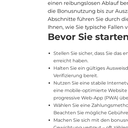
einen reibungslosen Ablauf be
die Bonusnutzung bis zur Ausz
Abschnitte führen Sie durch d
Ihnen, wie Sie typische Fallen
Bevor Sie starte
Stellen Sie sicher, dass Sie das e
erreicht haben.
Halten Sie ein gültiges Ausweis
Verifizierung bereit.
Nutzen Sie eine stabile Interne
eine mobile-optimierte Website –
progressive Web-App (PWA) über
Wählen Sie eine Zahlungsmethode
Beachten Sie mögliche Gebühre
Machen Sie sich mit den bonusr
Gewichtung vertraut – oft zählen 