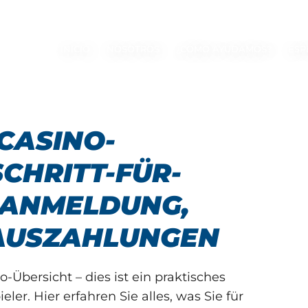
INICIO
NOSOTROS
¿CÓMO AYUDAMOS?
ESP
CASINO-
SCHRITT-FÜR-
 ANMELDUNG,
AUSZAHLUNGEN
o-Übersicht – dies ist ein praktisches
ieler. Hier erfahren Sie alles, was Sie für