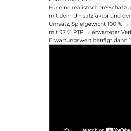
Für eine realistischere Schätz
mit dem Umsatzfaktor und dem 
Umsatz, Spielgewicht 100 % → 3
mit 97 % RTP → erwarteter Verlu
Erwartungswert beträgt dann 10