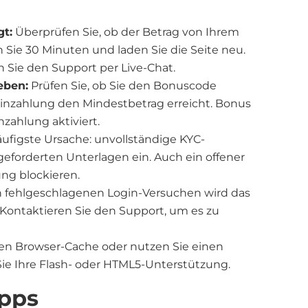
gt:
Überprüfen Sie, ob der Betrag von Ihrem
Sie 30 Minuten und laden Sie die Seite neu.
en Sie den Support per Live-Chat.
eben:
Prüfen Sie, ob Sie den Bonuscode
nzahlung den Mindestbetrag erreicht. Bonus
zahlung aktiviert.
ufigste Ursache: unvollständige KYC-
eforderten Unterlagen ein. Auch ein offener
ng blockieren.
 fehlgeschlagenen Login-Versuchen wird das
Kontaktieren Sie den Support, um es zu
en Browser-Cache oder nutzen Sie einen
Sie Ihre Flash- oder HTML5-Unterstützung.
ipps