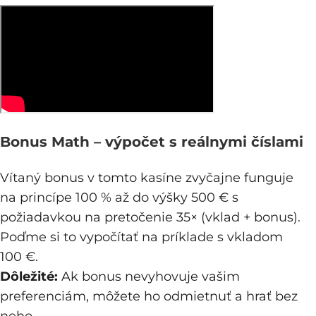
Bonus Math – výpočet s reálnymi číslami
Vítaný bonus v tomto kasíne zvyčajne funguje
na princípe 100 % až do výšky 500 € s
požiadavkou na pretočenie 35× (vklad + bonus).
Poďme si to vypočítať na príklade s vkladom
100 €.
Dôležité:
Ak bonus nevyhovuje vašim
preferenciám, môžete ho odmietnuť a hrať bez
neho.