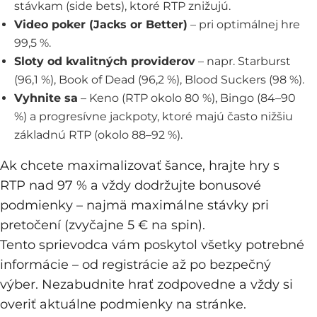
stávkam (side bets), ktoré RTP znižujú.
Video poker (Jacks or Better)
– pri optimálnej hre
99,5 %.
Sloty od kvalitných providerov
– napr. Starburst
(96,1 %), Book of Dead (96,2 %), Blood Suckers (98 %).
Vyhnite sa
– Keno (RTP okolo 80 %), Bingo (84–90
%) a progresívne jackpoty, ktoré majú často nižšiu
základnú RTP (okolo 88–92 %).
Ak chcete maximalizovať šance, hrajte hry s
RTP nad 97 % a vždy dodržujte bonusové
podmienky – najmä maximálne stávky pri
pretočení (zvyčajne 5 € na spin).
Tento sprievodca vám poskytol všetky potrebné
informácie – od registrácie až po bezpečný
výber. Nezabudnite hrať zodpovedne a vždy si
overiť aktuálne podmienky na stránke.