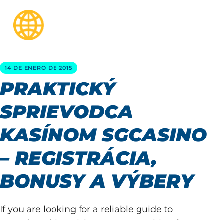
14 DE ENERO DE 2015
PRAKTICKÝ
SPRIEVODCA
KASÍNOM SGCASINO
– REGISTRÁCIA,
BONUSY A VÝBERY
If you are looking for a reliable guide to