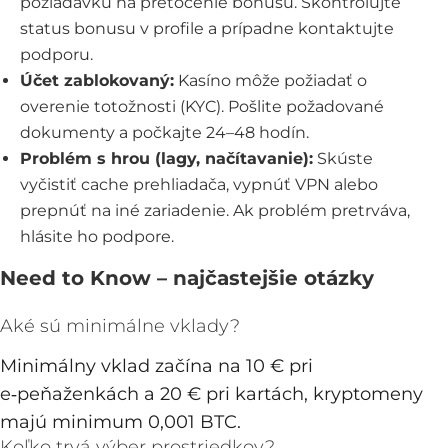
požiadavku na pretočenie bonusu. Skontrolujte
status bonusu v profile a prípadne kontaktujte
podporu.
Účet zablokovaný:
Kasíno môže požiadať o
overenie totožnosti (KYC). Pošlite požadované
dokumenty a počkajte 24–48 hodín.
Problém s hrou (lagy, načítavanie):
Skúste
vyčistiť cache prehliadača, vypnúť VPN alebo
prepnúť na iné zariadenie. Ak problém pretrváva,
hlásite ho podpore.
Need to Know – najčastejšie otázky
Aké sú minimálne vklady?
Minimálny vklad začína na 10 € pri
e‑peňaženkách a 20 € pri kartách, kryptomeny
majú minimum 0,001 BTC.
Koľko trvá výber prostriedkov?