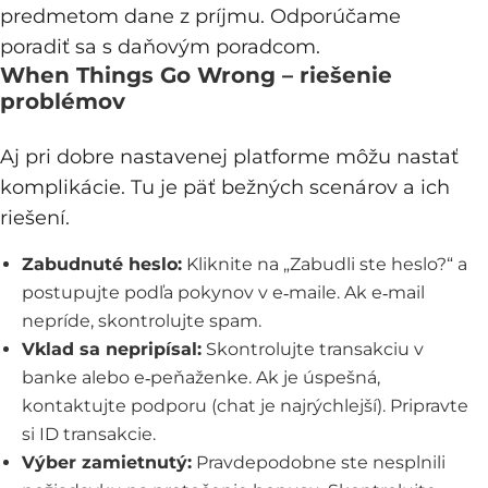
predmetom dane z príjmu. Odporúčame
poradiť sa s daňovým poradcom.
When Things Go Wrong – riešenie
problémov
Aj pri dobre nastavenej platforme môžu nastať
komplikácie. Tu je päť bežných scenárov a ich
riešení.
Zabudnuté heslo:
Kliknite na „Zabudli ste heslo?“ a
postupujte podľa pokynov v e‑maile. Ak e‑mail
nepríde, skontrolujte spam.
Vklad sa nepripísal:
Skontrolujte transakciu v
banke alebo e‑peňaženke. Ak je úspešná,
kontaktujte podporu (chat je najrýchlejší). Pripravte
si ID transakcie.
Výber zamietnutý:
Pravdepodobne ste nesplnili