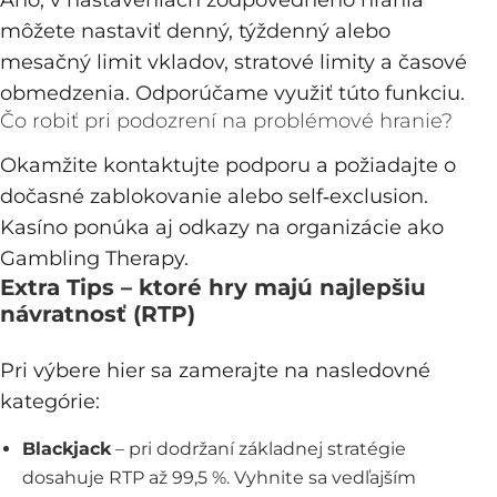
môžete nastaviť denný, týždenný alebo
mesačný limit vkladov, stratové limity a časové
obmedzenia. Odporúčame využiť túto funkciu.
Čo robiť pri podozrení na problémové hranie?
Okamžite kontaktujte podporu a požiadajte o
dočasné zablokovanie alebo self‑exclusion.
Kasíno ponúka aj odkazy na organizácie ako
Gambling Therapy.
Extra Tips – ktoré hry majú najlepšiu
návratnosť (RTP)
Pri výbere hier sa zamerajte na nasledovné
kategórie:
Blackjack
– pri dodržaní základnej stratégie
dosahuje RTP až 99,5 %. Vyhnite sa vedľajším