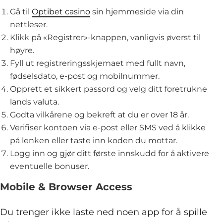
Gå til
Optibet casino
sin hjemmeside via din
nettleser.
Klikk på «Registrer»-knappen, vanligvis øverst til
høyre.
Fyll ut registreringsskjemaet med fullt navn,
fødselsdato, e-post og mobilnummer.
Opprett et sikkert passord og velg ditt foretrukne
lands valuta.
Godta vilkårene og bekreft at du er over 18 år.
Verifiser kontoen via e-post eller SMS ved å klikke
på lenken eller taste inn koden du mottar.
Logg inn og gjør ditt første innskudd for å aktivere
eventuelle bonuser.
Mobile & Browser Access
Du trenger ikke laste ned noen app for å spille