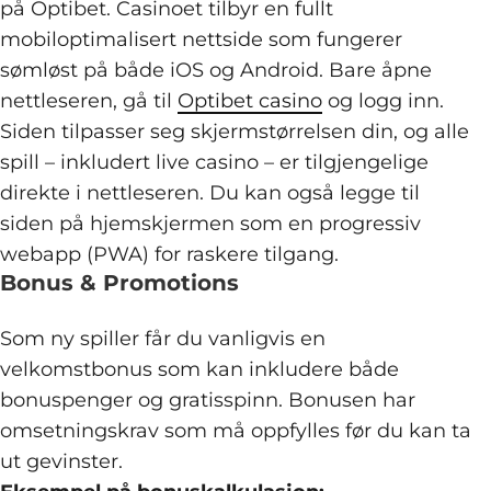
på Optibet. Casinoet tilbyr en fullt
mobiloptimalisert nettside som fungerer
sømløst på både iOS og Android. Bare åpne
nettleseren, gå til
Optibet casino
og logg inn.
Siden tilpasser seg skjermstørrelsen din, og alle
spill – inkludert live casino – er tilgjengelige
direkte i nettleseren. Du kan også legge til
siden på hjemskjermen som en progressiv
webapp (PWA) for raskere tilgang.
Bonus & Promotions
Som ny spiller får du vanligvis en
velkomstbonus som kan inkludere både
bonuspenger og gratisspinn. Bonusen har
omsetningskrav som må oppfylles før du kan ta
ut gevinster.