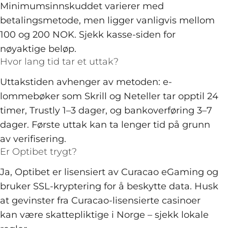
Minimumsinnskuddet varierer med
betalingsmetode, men ligger vanligvis mellom
100 og 200 NOK. Sjekk kasse-siden for
nøyaktige beløp.
Hvor lang tid tar et uttak?
Uttakstiden avhenger av metoden: e-
lommebøker som Skrill og Neteller tar opptil 24
timer, Trustly 1–3 dager, og bankoverføring 3–7
dager. Første uttak kan ta lenger tid på grunn
av verifisering.
Er Optibet trygt?
Ja, Optibet er lisensiert av Curacao eGaming og
bruker SSL-kryptering for å beskytte data. Husk
at gevinster fra Curacao-lisensierte casinoer
kan være skattepliktige i Norge – sjekk lokale