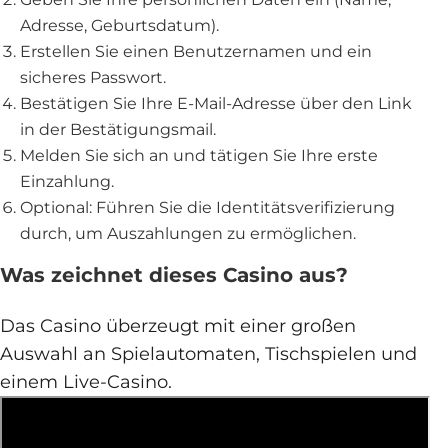
Adresse, Geburtsdatum).
Erstellen Sie einen Benutzernamen und ein
sicheres Passwort.
Bestätigen Sie Ihre E-Mail-Adresse über den Link
in der Bestätigungsmail.
Melden Sie sich an und tätigen Sie Ihre erste
Einzahlung.
Optional: Führen Sie die Identitätsverifizierung
durch, um Auszahlungen zu ermöglichen.
Was zeichnet dieses Casino aus?
Das Casino überzeugt mit einer großen
Auswahl an Spielautomaten, Tischspielen und
einem Live-Casino.