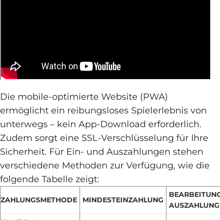
Die mobile-optimierte Website (PWA)
ermöglicht ein reibungsloses Spielerlebnis von
unterwegs – kein App-Download erforderlich.
Zudem sorgt eine SSL-Verschlüsselung für Ihre
Sicherheit. Für Ein- und Auszahlungen stehen
verschiedene Methoden zur Verfügung, wie die
folgende Tabelle zeigt:
BEARBEITUNG
ZAHLUNGSMETHODE
MINDESTEINZAHLUNG
AUSZAHLUNG