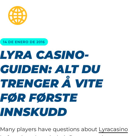
14 DE ENERO DE 2016
LYRA CASINO-
GUIDEN: ALT DU
TRENGER Å VITE
FØR FØRSTE
INNSKUDD
Many players have questions about
Lyracasino