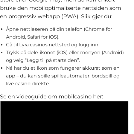
bruke den mobiloptimaliserte nettsiden som
en progressiv webapp (PWA). Slik gjør du:
Åpne nettleseren på din telefon (Chrome for
Android, Safari for iOS).
Gå til Lyra casinos nettsted og logg inn.
Trykk på dele-ikonet (iOS) eller menyen (Android)
og velg “Legg til på startsiden”.
Nå har du et ikon som fungerer akkurat som en
app – du kan spille spilleautomater, bordspill og
live casino direkte.
Se en videoguide om mobilcasino her: