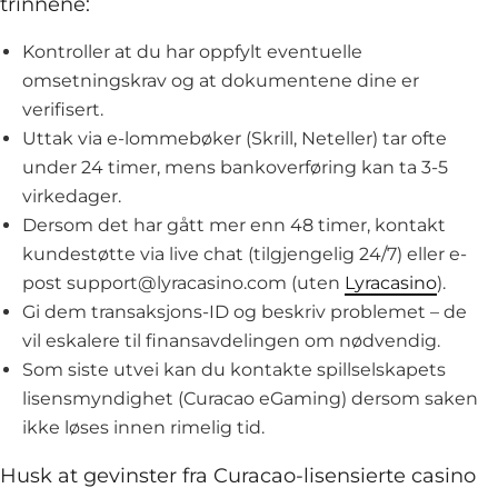
trinnene:
Kontroller at du har oppfylt eventuelle
omsetningskrav og at dokumentene dine er
verifisert.
Uttak via e-lommebøker (Skrill, Neteller) tar ofte
under 24 timer, mens bankoverføring kan ta 3-5
virkedager.
Dersom det har gått mer enn 48 timer, kontakt
kundestøtte via live chat (tilgjengelig 24/7) eller e-
post support@lyracasino.com (uten
Lyracasino
).
Gi dem transaksjons-ID og beskriv problemet – de
vil eskalere til finansavdelingen om nødvendig.
Som siste utvei kan du kontakte spillselskapets
lisensmyndighet (Curacao eGaming) dersom saken
ikke løses innen rimelig tid.
Husk at gevinster fra Curacao-lisensierte casino