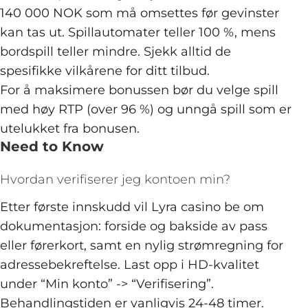
140 000 NOK som må omsettes før gevinster
kan tas ut. Spillautomater teller 100 %, mens
bordspill teller mindre. Sjekk alltid de
spesifikke vilkårene for ditt tilbud.
For å maksimere bonussen bør du velge spill
med høy RTP (over 96 %) og unngå spill som er
utelukket fra bonusen.
Need to Know
Hvordan verifiserer jeg kontoen min?
Etter første innskudd vil Lyra casino be om
dokumentasjon: forside og bakside av pass
eller førerkort, samt en nylig strømregning for
adressebekreftelse. Last opp i HD-kvalitet
under “Min konto” -> “Verifisering”.
Behandlingstiden er vanligvis 24-48 timer.