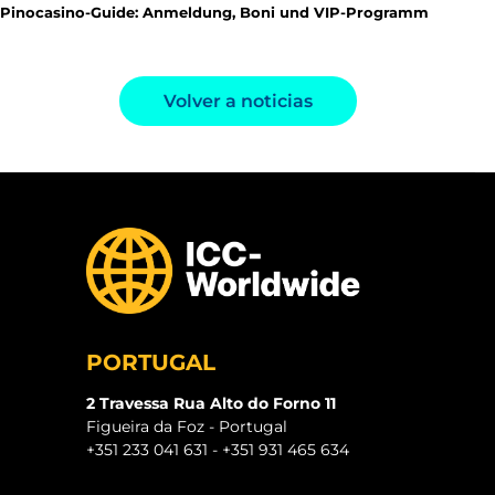
Pinocasino-Guide: Anmeldung, Boni und VIP-Programm
Volver a noticias
PORTUGAL
2 Travessa Rua Alto do Forno 11
Figueira da Foz - Portugal
+351 233 041 631 - +351 931 465 634