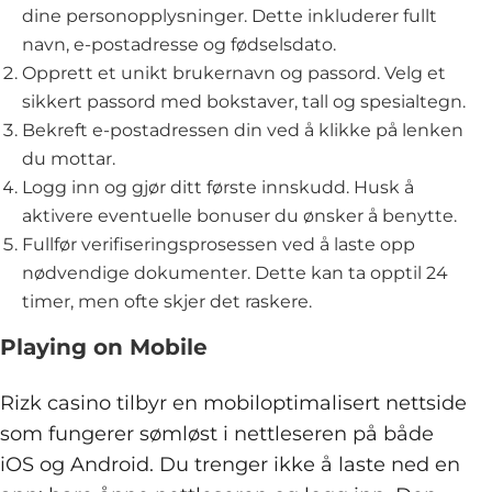
dine personopplysninger. Dette inkluderer fullt
navn, e-postadresse og fødselsdato.
Opprett et unikt brukernavn og passord. Velg et
sikkert passord med bokstaver, tall og spesialtegn.
Bekreft e-postadressen din ved å klikke på lenken
du mottar.
Logg inn og gjør ditt første innskudd. Husk å
aktivere eventuelle bonuser du ønsker å benytte.
Fullfør verifiseringsprosessen ved å laste opp
nødvendige dokumenter. Dette kan ta opptil 24
timer, men ofte skjer det raskere.
Playing on Mobile
Rizk casino tilbyr en mobiloptimalisert nettside
som fungerer sømløst i nettleseren på både
iOS og Android. Du trenger ikke å laste ned en