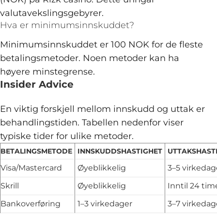
valutavekslingsgebyrer.
Hva er minimumsinnskuddet?
Minimumsinnskuddet er 100 NOK for de fleste
betalingsmetoder. Noen metoder kan ha
høyere minstegrense.
Insider Advice
En viktig forskjell mellom innskudd og uttak er
behandlingstiden. Tabellen nedenfor viser
typiske tider for ulike metoder.
BETALINGSMETODE
INNSKUDDSHASTIGHET
UTTAKSHAST
Visa/Mastercard
Øyeblikkelig
3–5 virkedag
Skrill
Øyeblikkelig
Inntil 24 tim
Bankoverføring
1–3 virkedager
3–7 virkedag