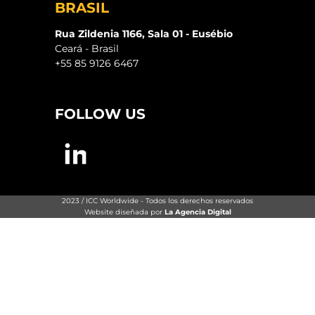
BRASIL
Rua Zildenia 1166, Sala 01 - Eusébio
Ceará - Brasil
+55 85 9126 6467
FOLLOW US
2023 / ICC Worldwide - Todos los derechos reservados
Website diseñada por
La Agencia Digital