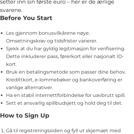
setter inn sin første euro – her er de ærlige
svarene.
Before You Start
Les gjennom bonusvilkårene nøye.
Omsetningskrav og tidsfrister varierer.
Sjekk at du har gyldig legitimasjon for verifisering.
Dette inkluderer pass, førerkort eller nasjonalt ID-
kort.
Bruk en betalingsmetode som passer dine behov.
Kredittkort, e-lommebøker og bankoverføring er
vanlige alternativer.
Ha en stabil internettforbindelse for uavbrutt spill.
Sett et ansvarlig spillbudsjett og hold deg til det.
How to Sign Up
Gå til registreringssiden og fyll ut skjemaet med