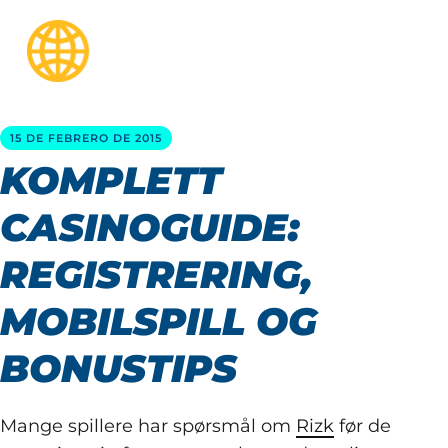
15 DE FEBRERO DE 2015
KOMPLETT
CASINOGUIDE:
REGISTRERING,
MOBILSPILL OG
BONUSTIPS
Mange spillere har spørsmål om
Rizk
før de