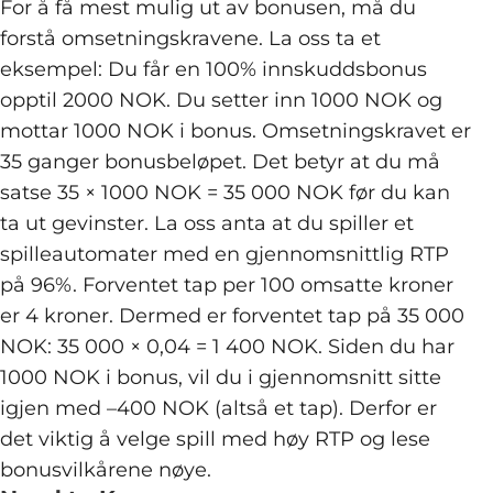
For å få mest mulig ut av bonusen, må du
forstå omsetningskravene. La oss ta et
eksempel: Du får en 100% innskuddsbonus
opptil 2000 NOK. Du setter inn 1000 NOK og
mottar 1000 NOK i bonus. Omsetningskravet er
35 ganger bonusbeløpet. Det betyr at du må
satse 35 × 1000 NOK = 35 000 NOK før du kan
ta ut gevinster. La oss anta at du spiller et
spilleautomater med en gjennomsnittlig RTP
på 96%. Forventet tap per 100 omsatte kroner
er 4 kroner. Dermed er forventet tap på 35 000
NOK: 35 000 × 0,04 = 1 400 NOK. Siden du har
1000 NOK i bonus, vil du i gjennomsnitt sitte
igjen med –400 NOK (altså et tap). Derfor er
det viktig å velge spill med høy RTP og lese
bonusvilkårene nøye.