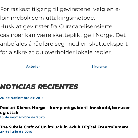
For raskest tilgang til gevinstene, velg en e-
lommebok som uttakingsmetode.
Husk at gevinster fra Curacao-lisensierte
casinoer kan være skattepliktige i Norge. Det
anbefales å rådføre seg med en skatteekspert
for å sikre at du overholder lokale regler.
Anterior
Siguiente
NOTICIAS RECIENTES
20 de noviembre de 2015
Rocket Riches Norge – komplett guide til innskudd, bonuser
og uttak
10 de septiembre de 2025
The Subtle Craft of Unlimluck in Adult Digital Entertainment
27 de julio de 2016