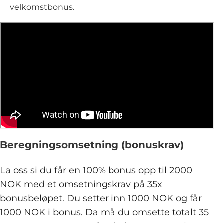
velkomstbonus.
Beregningsomsetning (bonuskrav)
La oss si du får en 100% bonus opp til 2000
NOK med et omsetningskrav på 35x
bonusbeløpet. Du setter inn 1000 NOK og får
1000 NOK i bonus. Da må du omsette totalt 35