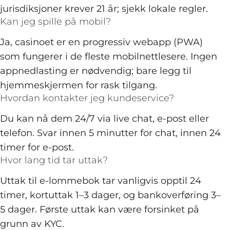
jurisdiksjoner krever 21 år; sjekk lokale regler.
Kan jeg spille på mobil?
Ja, casinoet er en progressiv webapp (PWA)
som fungerer i de fleste mobilnettlesere. Ingen
appnedlasting er nødvendig; bare legg til
hjemmeskjermen for rask tilgang.
Hvordan kontakter jeg kundeservice?
Du kan nå dem 24/7 via live chat, e-post eller
telefon. Svar innen 5 minutter for chat, innen 24
timer for e-post.
Hvor lang tid tar uttak?
Uttak til e-lommebok tar vanligvis opptil 24
timer, kortuttak 1–3 dager, og bankoverføring 3–
5 dager. Første uttak kan være forsinket på
grunn av KYC.