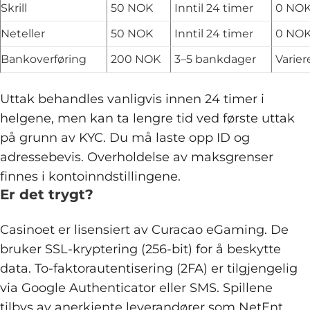
Skrill
50 NOK
Inntil 24 timer
0 NO
Neteller
50 NOK
Inntil 24 timer
0 NO
Bankoverføring
200 NOK
3–5 bankdager
Varier
Uttak behandles vanligvis innen 24 timer i
helgene, men kan ta lengre tid ved første uttak
på grunn av KYC. Du må laste opp ID og
adressebevis. Overholdelse av maksgrenser
finnes i kontoinndstillingene.
Er det trygt?
Casinoet er lisensiert av Curacao eGaming. De
bruker SSL-kryptering (256-bit) for å beskytte
data. To-faktorautentisering (2FA) er tilgjengelig
via Google Authenticator eller SMS. Spillene
tilbys av anerkjente leverandører som NetEnt