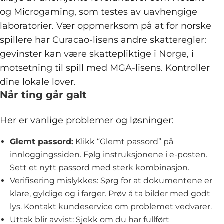
og Microgaming, som testes av uavhengige
laboratorier. Vær oppmerksom på at for norske
spillere har Curacao-lisens andre skatteregler:
gevinster kan være skattepliktige i Norge, i
motsetning til spill med MGA-lisens. Kontroller
dine lokale lover.
Når ting går galt
Her er vanlige problemer og løsninger:
Glemt passord:
Klikk “Glemt passord” på
innloggingssiden. Følg instruksjonene i e-posten.
Sett et nytt passord med sterk kombinasjon.
Verifisering mislykkes: Sørg for at dokumentene er
klare, gyldige og i farger. Prøv å ta bilder med godt
lys. Kontakt kundeservice om problemet vedvarer.
Uttak blir avvist: Sjekk om du har fullført