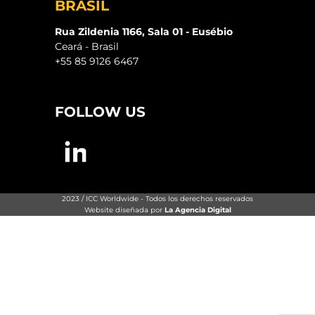
BRASIL
Rua Zildenia 1166, Sala 01 - Eusébio
Ceará - Brasil
+55 85 9126 6467
FOLLOW US
2023 / ICC Worldwide - Todos los derechos reservados
Website diseñada por
La Agencia Digital