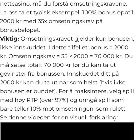
nettcasino, må du forstå omsetningskravene.
La oss ta et typisk eksempel: 100% bonus opptil
2000 kr med 35x omsetningskrav på
bonusbeløpet.
Viktig:
Omsetningskravet gjelder kun bonusen,
ikke innskuddet. I dette tilfellet: bonus = 2000
kr. Omsetningskrav = 35 × 2000 = 70 000 kr. Du
må satse totalt 70 000 kr før du kan ta ut
gevinster fra bonussen. Innskuddet ditt på
2000 kr kan du ta ut når som helst (hvis ikke
bonusen er bundet). For å maksimere, velg spill
med høy RTP (over 97%) og unngå spill som
bare teller 10% mot omsetningen, som rulett.
Se denne videoen for en visuell forklaring: