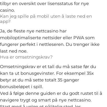
tilbyr en oversikt over lisensstatus for nye
casino.
Kan jeg spille på mobil uten å laste ned en
app?
Ja, de fleste nye nettcasino har
mobiloptimaliserte nettsider eller PWA som
fungerer perfekt i nettleseren. Du trenger ikke
last ned noe.
Hva er omsetningskrav?
Omsetningskrav er et tall du må satse før du
kan ta ut bonusgevinster. For eksempel 35x
betyr at du må sette totalt 35 ganger
bonusbeløpet i spill.
Ved å følge denne guiden er du godt rustet til å
navigere trygt og smart på nye nettcasino.
Start med å velge et pålitelig sted, les