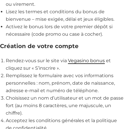
ou virement.
Lisez les termes et conditions du bonus de
bienvenue – mise exigée, délai et jeux éligibles.
Activez le bonus lors de votre premier dépôt si
nécessaire (code promo ou case à cocher).
Création de votre compte
Rendez-vous sur le site via
Vegasino bonus
et
cliquez sur « S’inscrire ».
Remplissez le formulaire avec vos informations
personnelles : nom, prénom, date de naissance,
adresse e-mail et numéro de téléphone.
Choisissez un nom d’utilisateur et un mot de passe
fort (au moins 8 caractères, une majuscule, un
chiffre).
Acceptez les conditions générales et la politique
de confidentialité.