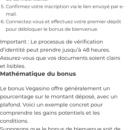
Confirmez votre inscription via le lien envoyé par e-
mail.
Connectez-vous et effectuez votre premier dépôt
pour débloquer le bonus de bienvenue.
Important : Le processus de vérification
d’identité peut prendre jusqu’à 48 heures.
Assurez-vous que vos documents soient clairs
et lisibles.
Mathématique du bonus
Le bonus Vegasino offre généralement un
pourcentage sur le montant déposé, avec un
plafond. Voici un exemple concret pour
comprendre les gains potentiels et les
conditions.
Supposons que le bonus de bienvenue soit de