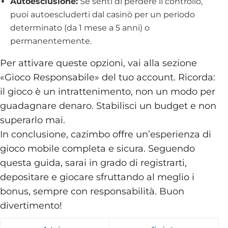
Autoesclusione:
Se senti di perdere il controllo,
puoi autoescluderti dal casinò per un periodo
determinato (da 1 mese a 5 anni) o
permanentemente.
Per attivare queste opzioni, vai alla sezione
«Gioco Responsabile» del tuo account. Ricorda:
il gioco è un intrattenimento, non un modo per
guadagnare denaro. Stabilisci un budget e non
superarlo mai.
In conclusione, cazimbo offre un’esperienza di
gioco mobile completa e sicura. Seguendo
questa guida, sarai in grado di registrarti,
depositare e giocare sfruttando al meglio i
bonus, sempre con responsabilità. Buon
divertimento!