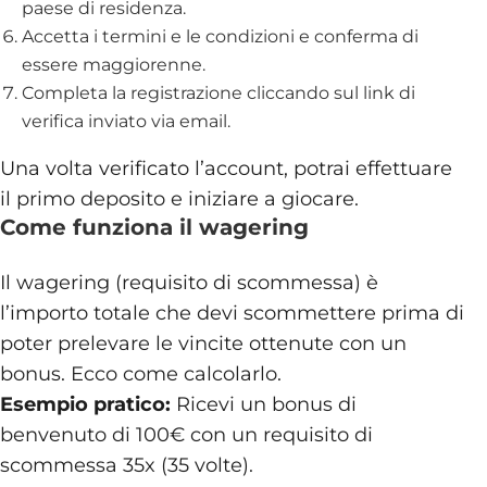
paese di residenza.
Accetta i termini e le condizioni e conferma di
essere maggiorenne.
Completa la registrazione cliccando sul link di
verifica inviato via email.
Una volta verificato l’account, potrai effettuare
il primo deposito e iniziare a giocare.
Come funziona il wagering
Il wagering (requisito di scommessa) è
l’importo totale che devi scommettere prima di
poter prelevare le vincite ottenute con un
bonus. Ecco come calcolarlo.
Esempio pratico:
Ricevi un bonus di
benvenuto di 100€ con un requisito di
scommessa 35x (35 volte).