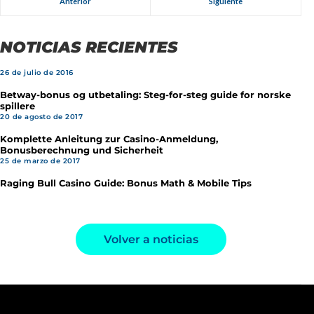
Anterior
Siguiente
NOTICIAS RECIENTES
26 de julio de 2016
Betway-bonus og utbetaling: Steg-for-steg guide for norske
spillere
20 de agosto de 2017
Komplette Anleitung zur Casino-Anmeldung,
Bonusberechnung und Sicherheit
25 de marzo de 2017
Raging Bull Casino Guide: Bonus Math & Mobile Tips
Volver a noticias