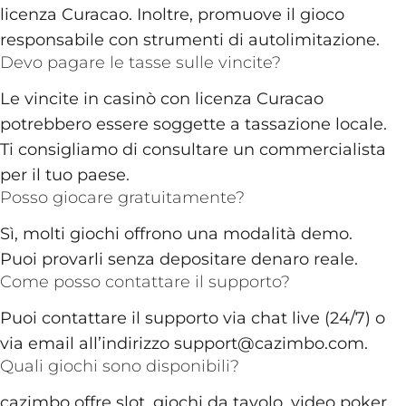
licenza Curacao. Inoltre, promuove il gioco
responsabile con strumenti di autolimitazione.
Devo pagare le tasse sulle vincite?
Le vincite in casinò con licenza Curacao
potrebbero essere soggette a tassazione locale.
Ti consigliamo di consultare un commercialista
per il tuo paese.
Posso giocare gratuitamente?
Sì, molti giochi offrono una modalità demo.
Puoi provarli senza depositare denaro reale.
Come posso contattare il supporto?
Puoi contattare il supporto via chat live (24/7) o
via email all’indirizzo support@cazimbo.com.
Quali giochi sono disponibili?
cazimbo offre slot, giochi da tavolo, video poker