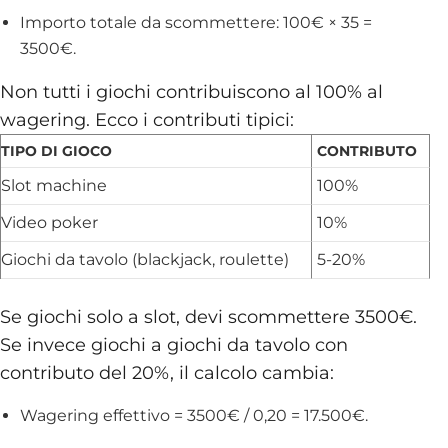
Importo totale da scommettere: 100€ × 35 =
3500€.
Non tutti i giochi contribuiscono al 100% al
wagering. Ecco i contributi tipici:
TIPO DI GIOCO
CONTRIBUTO
Slot machine
100%
Video poker
10%
Giochi da tavolo (blackjack, roulette)
5-20%
Se giochi solo a slot, devi scommettere 3500€.
Se invece giochi a giochi da tavolo con
contributo del 20%, il calcolo cambia:
Wagering effettivo = 3500€ / 0,20 = 17.500€.