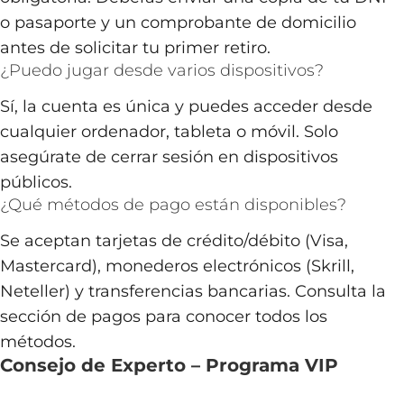
o pasaporte y un comprobante de domicilio
antes de solicitar tu primer retiro.
¿Puedo jugar desde varios dispositivos?
Sí, la cuenta es única y puedes acceder desde
cualquier ordenador, tableta o móvil. Solo
asegúrate de cerrar sesión en dispositivos
públicos.
¿Qué métodos de pago están disponibles?
Se aceptan tarjetas de crédito/débito (Visa,
Mastercard), monederos electrónicos (Skrill,
Neteller) y transferencias bancarias. Consulta la
sección de pagos para conocer todos los
métodos.
Consejo de Experto – Programa VIP