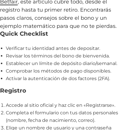
Betfair
, este artículo cubre todo, desde el
registro hasta tu primer retiro. Encontrarás
pasos claros, consejos sobre el bono y un
ejemplo matemático para que no te pierdas.
Quick Checklist
Verificar tu identidad antes de depositar.
Revisar los términos del bono de bienvenida.
Establecer un límite de depósito diario/semanal.
Comprobar los métodos de pago disponibles.
Activar la autenticación de dos factores (2FA).
Registro
Accede al sitio oficial y haz clic en «Registrarse».
Completa el formulario con tus datos personales
(nombre, fecha de nacimiento, correo).
Elige un nombre de usuario y una contraseña