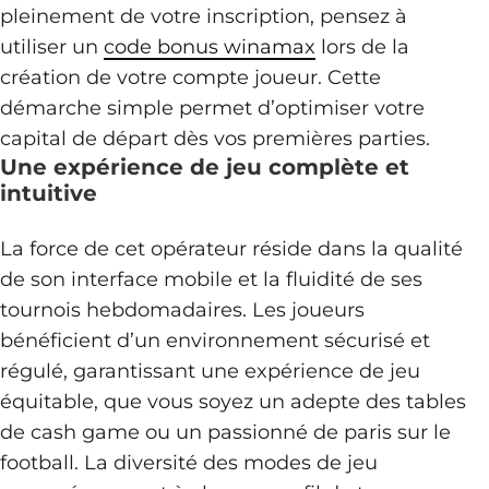
pleinement de votre inscription, pensez à
utiliser un
code bonus winamax
lors de la
création de votre compte joueur. Cette
démarche simple permet d’optimiser votre
capital de départ dès vos premières parties.
Une expérience de jeu complète et
intuitive
La force de cet opérateur réside dans la qualité
de son interface mobile et la fluidité de ses
tournois hebdomadaires. Les joueurs
bénéficient d’un environnement sécurisé et
régulé, garantissant une expérience de jeu
équitable, que vous soyez un adepte des tables
de cash game ou un passionné de paris sur le
football. La diversité des modes de jeu