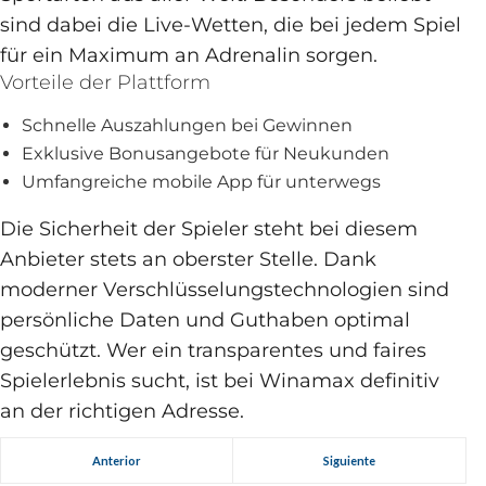
sind dabei die Live-Wetten, die bei jedem Spiel
für ein Maximum an Adrenalin sorgen.
Vorteile der Plattform
Schnelle Auszahlungen bei Gewinnen
Exklusive Bonusangebote für Neukunden
Umfangreiche mobile App für unterwegs
Die Sicherheit der Spieler steht bei diesem
Anbieter stets an oberster Stelle. Dank
moderner Verschlüsselungstechnologien sind
persönliche Daten und Guthaben optimal
geschützt. Wer ein transparentes und faires
Spielerlebnis sucht, ist bei Winamax definitiv
an der richtigen Adresse.
Anterior
Siguiente