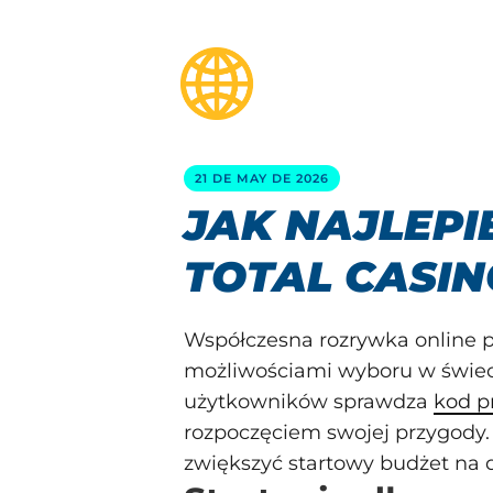
21 DE MAY DE 2026
JAK NAJLEP
TOTAL CASI
Współczesna rozrywka online p
możliwościami wyboru w świec
użytkowników sprawdza
kod p
rozpoczęciem swojej przygody.
zwiększyć startowy budżet na 