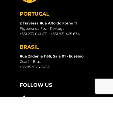
PORTUGAL
2 Travessa Rua Alto do Forno 11
Figueira da Foz - Portugal
+351 233 041 631 - +351 931 465 634
BRASIL
Rua Zildenia 1166, Sala 01 - Eusébio
Ceará - Brasil
+55 85 9126 6467
FOLLOW US