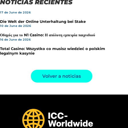
NOTICIAS RECIENTES
17 de June de 2026
Die Welt der Online Unterhaltung bei Stake
10 de June de 2026
Οδηγός για το N1 Casino: Η απόλυτη εμπειρία παιχνιδιού
16 de June de 2026
Total Casino: Wszystko co musisz wiedzieć o polskim
legalnym kasynie
Volver a noticias