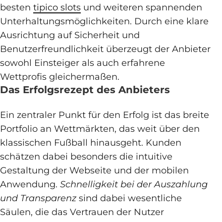
besten
tipico slots
und weiteren spannenden
Unterhaltungsmöglichkeiten. Durch eine klare
Ausrichtung auf Sicherheit und
Benutzerfreundlichkeit überzeugt der Anbieter
sowohl Einsteiger als auch erfahrene
Wettprofis gleichermaßen.
Das Erfolgsrezept des Anbieters
Ein zentraler Punkt für den Erfolg ist das breite
Portfolio an Wettmärkten, das weit über den
klassischen Fußball hinausgeht. Kunden
schätzen dabei besonders die intuitive
Gestaltung der Webseite und der mobilen
Anwendung.
Schnelligkeit bei der Auszahlung
und Transparenz
sind dabei wesentliche
Säulen, die das Vertrauen der Nutzer