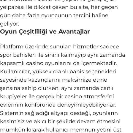
yelpazesi ile dikkat çeken bu site, her geçen
gün daha fazla oyuncunun tercihi haline
geliyor.
Oyun Çeşitliliği ve Avantajlar
Platform üzerinde sunulan hizmetler sadece
spor bahisleri ile sınırlı kalmayıp aynı zamanda
kapsamlı casino oyunlarını da içermektedir.
Kullanıcılar, yüksek oranlı bahis seçenekleri
sayesinde kazançlarını maksimize etme
şansına sahip olurken, aynı zamanda canlı
krupiyeler ile gerçek bir casino atmosferini
evlerinin konforunda deneyimleyebiliyorlar.
Sistemin sağladığı altyapı desteği, oyunların
kesintisiz ve akıcı bir şekilde devam etmesini
mümkün kılarak kullanıcı memnuniyetini üst