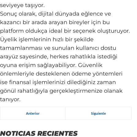
seviyeye taşıyor.
Sonuç olarak, dijital dünyada eğlence ve
kazancı bir arada arayan bireyler için bu
platform oldukça ideal bir seçenek oluşturuyor.
Üyelik işlemlerinin hızlı bir şekilde
tamamlanması ve sunulan kullanıcı dostu
arayüz sayesinde, herkes rahatlıkla istediği
oyuna erişim sağlayabiliyor. Güvenlik
önlemleriyle desteklenen ödeme yöntemleri
ise finansal işlemlerinizi dilediğiniz zaman
gönül rahatlığıyla gerçekleştirmenize olanak
tanıyor.
Anterior
Siguiente
NOTICIAS RECIENTES