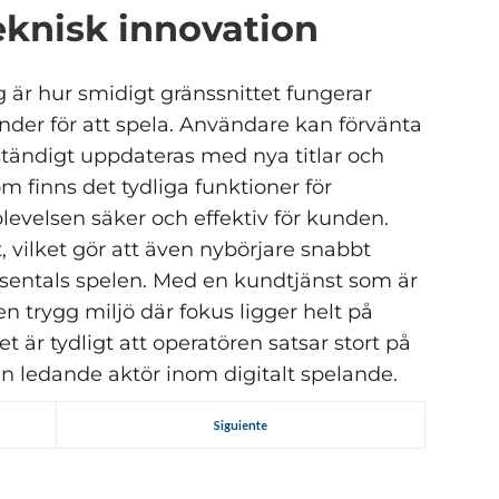
eknisk innovation
 är hur smidigt gränssnittet fungerar
der för att spela. Användare kan förvänta
tändigt uppdateras med nya titlar och
 finns det tydliga funktioner för
levelsen säker och effektiv för kunden.
, vilket gör att även nybörjare snabbt
tusentals spelen. Med en kundtjänst som är
en trygg miljö där fokus ligger helt på
 är tydligt att operatören satsar stort på
en ledande aktör inom digitalt spelande.
Siguiente