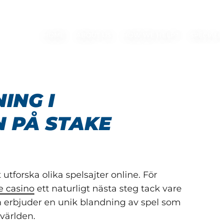
HOME
ABOUT US
HOW WE HELP?
SPECIAL
ING I
 PÅ STAKE
t utforska olika spelsajter online. För
e casino
ett naturligt nästa steg tack vare
n erbjuder en unik blandning av spel som
 världen.