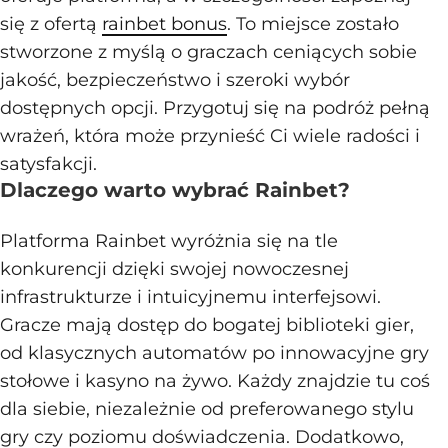
się z ofertą
rainbet bonus
. To miejsce zostało
stworzone z myślą o graczach ceniących sobie
jakość, bezpieczeństwo i szeroki wybór
dostępnych opcji. Przygotuj się na podróż pełną
wrażeń, która może przynieść Ci wiele radości i
satysfakcji.
Dlaczego warto wybrać Rainbet?
Platforma Rainbet wyróżnia się na tle
konkurencji dzięki swojej nowoczesnej
infrastrukturze i intuicyjnemu interfejsowi.
Gracze mają dostęp do bogatej biblioteki gier,
od klasycznych automatów po innowacyjne gry
stołowe i kasyno na żywo. Każdy znajdzie tu coś
dla siebie, niezależnie od preferowanego stylu
gry czy poziomu doświadczenia. Dodatkowo,