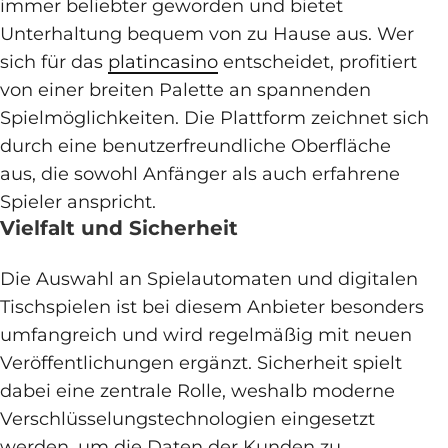
immer beliebter geworden und bietet
Unterhaltung bequem von zu Hause aus. Wer
sich für das
platincasino
entscheidet, profitiert
von einer breiten Palette an spannenden
Spielmöglichkeiten. Die Plattform zeichnet sich
durch eine benutzerfreundliche Oberfläche
aus, die sowohl Anfänger als auch erfahrene
Spieler anspricht.
Vielfalt und Sicherheit
Die Auswahl an Spielautomaten und digitalen
Tischspielen ist bei diesem Anbieter besonders
umfangreich und wird regelmäßig mit neuen
Veröffentlichungen ergänzt. Sicherheit spielt
dabei eine zentrale Rolle, weshalb moderne
Verschlüsselungstechnologien eingesetzt
werden, um die Daten der Kunden zu