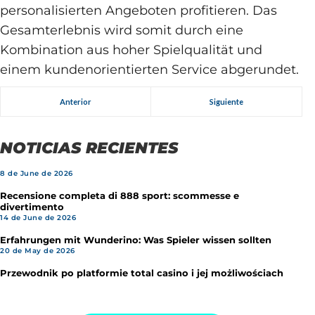
personalisierten Angeboten profitieren. Das
Gesamterlebnis wird somit durch eine
Kombination aus hoher Spielqualität und
einem kundenorientierten Service abgerundet.
Anterior
Siguiente
NOTICIAS RECIENTES
8 de June de 2026
Recensione completa di 888 sport: scommesse e
divertimento
14 de June de 2026
Erfahrungen mit Wunderino: Was Spieler wissen sollten
20 de May de 2026
Przewodnik po platformie total casino i jej możliwościach