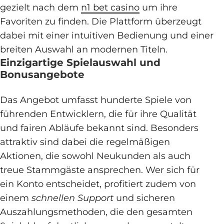
gezielt nach dem
n1 bet casino
um ihre
Favoriten zu finden. Die Plattform überzeugt
dabei mit einer intuitiven Bedienung und einer
breiten Auswahl an modernen Titeln.
Einzigartige Spielauswahl und
Bonusangebote
Das Angebot umfasst hunderte Spiele von
führenden Entwicklern, die für ihre Qualität
und fairen Abläufe bekannt sind. Besonders
attraktiv sind dabei die regelmäßigen
Aktionen, die sowohl Neukunden als auch
treue Stammgäste ansprechen. Wer sich für
ein Konto entscheidet, profitiert zudem von
einem
schnellen Support
und sicheren
Auszahlungsmethoden, die den gesamten