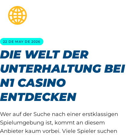
22 DE MAY DE 2026
DIE WELT DER
UNTERHALTUNG BEI
N1 CASINO
ENTDECKEN
Wer auf der Suche nach einer erstklassigen
Spielumgebung ist, kommt an diesem
Anbieter kaum vorbei. Viele Spieler suchen