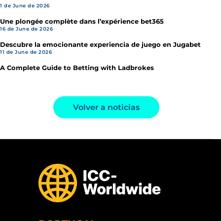
1 de June de 2026
Une plongée complète dans l’expérience bet365
16 de June de 2026
Descubre la emocionante experiencia de juego en Jugabet
11 de June de 2026
A Complete Guide to Betting with Ladbrokes
Volver a noticias