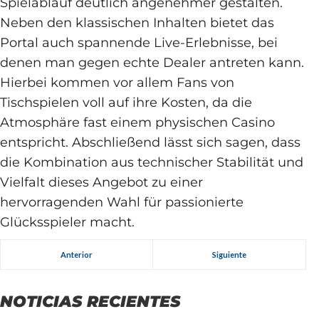
Spielablauf deutlich angenehmer gestalten.
Neben den klassischen Inhalten bietet das
Portal auch spannende Live-Erlebnisse, bei
denen man gegen echte Dealer antreten kann.
Hierbei kommen vor allem Fans von
Tischspielen voll auf ihre Kosten, da die
Atmosphäre fast einem physischen Casino
entspricht. Abschließend lässt sich sagen, dass
die Kombination aus technischer Stabilität und
Vielfalt dieses Angebot zu einer
hervorragenden Wahl für passionierte
Glücksspieler macht.
Anterior
Siguiente
NOTICIAS RECIENTES