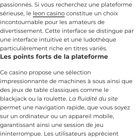
passionnés. Si vous recherchez une plateforme
sérieuse, le
leon casino
constitue un choix
incontournable pour les amateurs de
divertissement. Cette interface se distingue par
une interface intuitive et une ludothèque
particulièrement riche en titres variés.
Les points forts de la plateforme
Ce casino propose une sélection
impressionnante de machines à sous ainsi que
des jeux de table classiques comme le
blackjack ou la roulette.
La fluidité du site
permet une navigation rapide, que vous soyez
sur un ordinateur ou un appareil mobile,
garantissant ainsi une session de jeu
ininterrompue. Les utilisateurs apprécient