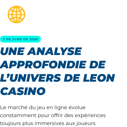
2 DE JUNE DE 2026
UNE ANALYSE
APPROFONDIE DE
L’UNIVERS DE LEON
CASINO
Le marché du jeu en ligne évolue
constamment pour offrir des expériences
toujours plus immersives aux joueurs