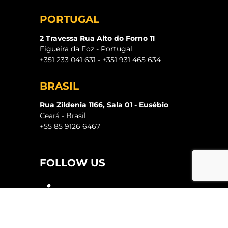
PORTUGAL
2 Travessa Rua Alto do Forno 11
Figueira da Foz - Portugal
+351 233 041 631 - +351 931 465 634
BRASIL
Rua Zildenia 1166, Sala 01 - Eusébio
Ceará - Brasil
+55 85 9126 6467
FOLLOW US
2023 / ICC Worldwide - Todos los derechos reservados