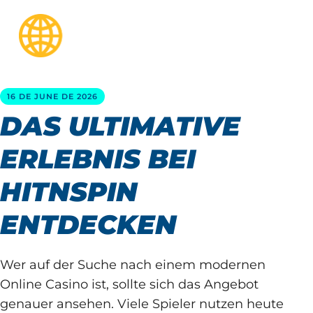
16 DE JUNE DE 2026
DAS ULTIMATIVE
ERLEBNIS BEI
HITNSPIN
ENTDECKEN
Wer auf der Suche nach einem modernen
Online Casino ist, sollte sich das Angebot
genauer ansehen. Viele Spieler nutzen heute