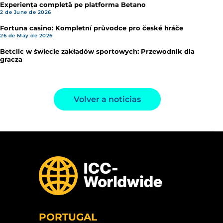
Experiența completă pe platforma Betano
2 de June de 2026
Fortuna casino: Kompletní průvodce pro české hráče
26 de May de 2026
Betclic w świecie zakładów sportowych: Przewodnik dla
gracza
Volver a noticias
PORTUGAL